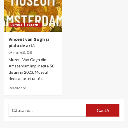
Cultura
Expozitii
Vincent van Gogh și
piața de artă
martie 29, 2023
Muzeul Van Gogh din
Amsterdam împlinește 50
de ani în 2023. Muzeul,
dedicat artei unuia...
Read More
Caută
după: