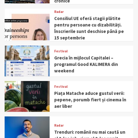
cronice
Radar
Consiliul UE oferă stagii plătite
pentru persoane cu dizabilități.
Înscrierile sunt deschise până pe
15 septembrie
Festival
Grecia în mijlocul Capitalei –
programul Good KALIMERA din
weekend
Festival
Piața Matache aduce gustul verii:
pepene, porumb fiert și cinema în
aer liber
Radar
Trenduri: românii nu mai caută un