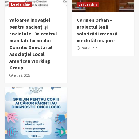
Leadership
Leadership
Valoarea inovației
Carmen Orban –
pentru pacienți și
proiectul legii
societate – în centrul
salarizării creează
mandatului noului
inechități majore
Consiliu Director al
mai 28, 2026
Asociației Local
American Working
Group
iulie 8, 2026