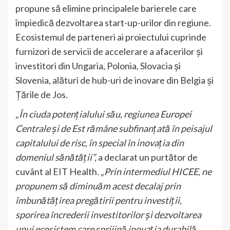
propune să elimine principalele barierele care
împiedică dezvoltarea start-up-urilor din regiune.
Ecosistemul de parteneri ai proiectului cuprinde
furnizori de servicii de accelerare a afacerilor și
investitori din Ungaria, Polonia, Slovacia și
Slovenia, alături de hub-uri de inovare din Belgia și
Țările de Jos.
„În ciuda potențialului său, regiunea Europei
Centrale și de Est rămâne subfinanțată în peisajul
capitalului de risc, în special în inovația din
domeniul sănătății”,
a declarat un purtător de
cuvânt al EIT Health.
„Prin intermediul HICEE, ne
propunem să diminuăm acest decalaj prin
îmbunătățirea pregătirii pentru investiții,
sporirea încrederii investitorilor și dezvoltarea
unui ecosistem care sprijină inovația durabilă.