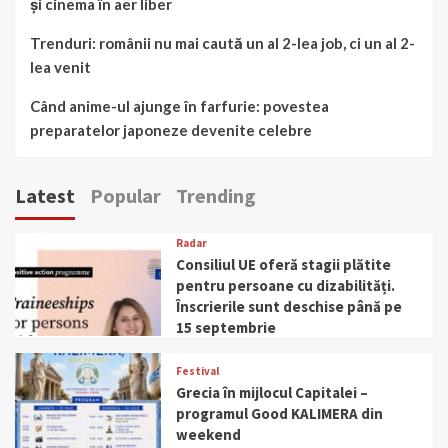
și cinema în aer liber
Trenduri: românii nu mai caută un al 2-lea job, ci un al 2-
lea venit
Când anime-ul ajunge în farfurie: povestea
preparatelor japoneze devenite celebre
Latest
Popular
Trending
Radar
Consiliul UE oferă stagii plătite
pentru persoane cu dizabilități.
Înscrierile sunt deschise până pe
15 septembrie
Festival
Grecia în mijlocul Capitalei –
programul Good KALIMERA din
weekend