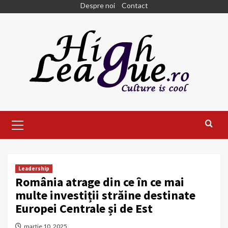
Skip
Despre noi
Contact
to
content
Primary
Menu
Leadership
România atrage din ce în ce mai
multe investiții străine destinate
Europei Centrale și de Est
martie 10, 2025