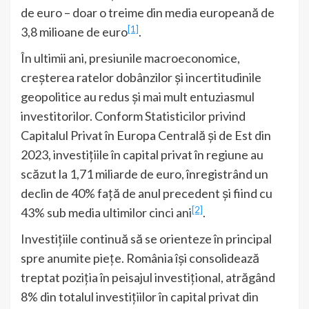
de euro – doar o treime din media europeană de
[1]
3,8 milioane de euro
.
În ultimii ani, presiunile macroeconomice,
creșterea ratelor dobânzilor și incertitudinile
geopolitice au redus și mai mult entuziasmul
investitorilor. Conform Statisticilor privind
Capitalul Privat în Europa Centrală și de Est din
2023, investițiile în capital privat în regiune au
scăzut la 1,71 miliarde de euro, înregistrând un
declin de 40% față de anul precedent și fiind cu
[2]
43% sub media ultimilor cinci ani
.
Investițiile continuă să se orienteze în principal
spre anumite piețe. România își consolidează
treptat poziția în peisajul investițional, atrăgând
8% din totalul investițiilor în capital privat din