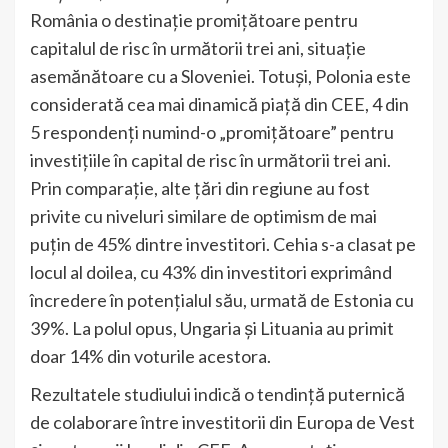
România o destinație promițătoare pentru
capitalul de risc în următorii trei ani, situație
asemănătoare cu a Sloveniei. Totuși, Polonia este
considerată cea mai dinamică piață din CEE, 4 din
5 respondenți numind-o „promițătoare” pentru
investițiile în capital de risc în următorii trei ani.
Prin comparație, alte țări din regiune au fost
privite cu niveluri similare de optimism de mai
puțin de 45% dintre investitori. Cehia s-a clasat pe
locul al doilea, cu 43% din investitori exprimând
încredere în potențialul său, urmată de Estonia cu
39%. La polul opus, Ungaria și Lituania au primit
doar 14% din voturile acestora.
Rezultatele studiului indică o tendință puternică
de colaborare între investitorii din Europa de Vest