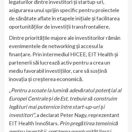
legaturilor dintre investitori și startup-uri,
asigurarea unui sprijin specific pentru proiectele
de sănătate aflate în etapele inițiale și facilitarea
oportunităților de investiții transfrontaliere.
Dintre prioritățile majore ale investitorilor rămân
evenimentele de networking și accesul la
finanțare. Prin intermediul HICEE, EIT Health și
partenerii săi lucrează activ pentru a crea un
mediu favorabil investițiilor, care să susțină
inovația și creșterea economică.
„Pentru a scoate la lumină adevăratul potențial al
Europei Centrale și de Est, trebuie să construim
legături mai puternice între start-up-uri și
investitori”,
a declarat Peter Nagy, reprezentant
EIT Health InnoStars.
Prin pregătirea temeinică
pentru investiții, creșterea oportunităților și