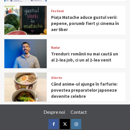
Festival
Piața Matache aduce gustul verii:
pepene, porumb fiert și cinema în
aer liber
Radar
Trenduri: românii nu mai caută un
al 2-lea job, ci un al 2-lea venit
Oferte
Când anime-ul ajunge în farfurie:
povestea preparatelor japoneze
devenite celebre
Despre noi
Contact
Facebook
Twitter
Instagram