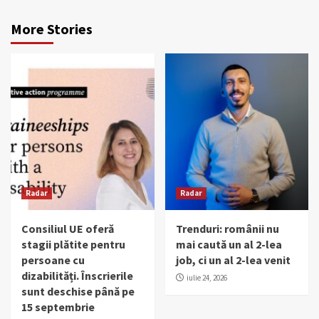
More Stories
Radar
Radar
Consiliul UE oferă
Trenduri: românii nu
stagii plătite pentru
mai caută un al 2-lea
persoane cu
job, ci un al 2-lea venit
dizabilități. Înscrierile
iulie 24, 2026
sunt deschise până pe
15 septembrie