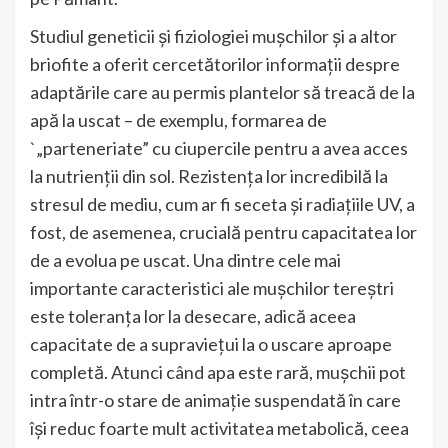
Studiul geneticii și fiziologiei mușchilor și a altor
briofite a oferit cercetătorilor informații despre
adaptările care au permis plantelor să treacă de la
apă la uscat – de exemplu, formarea de
`„parteneriate” cu ciupercile pentru a avea acces
la nutrienții din sol. Rezistența lor incredibilă la
stresul de mediu, cum ar fi seceta și radiațiile UV, a
fost, de asemenea, crucială pentru capacitatea lor
de a evolua pe uscat. Una dintre cele mai
importante caracteristici ale mușchilor tereștri
este toleranța lor la desecare, adică aceea
capacitate de a supraviețui la o uscare aproape
completă. Atunci când apa este rară, mușchii pot
intra într-o stare de animație suspendată în care
își reduc foarte mult activitatea metabolică, ceea