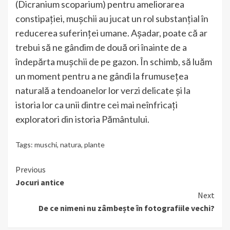
(Dicranium scoparium) pentru ameliorarea
constipației, mușchii au jucat un rol substanțial în
reducerea suferinței umane. Așadar, poate că ar
trebui să ne gândim de două ori înainte de a
îndepărta mușchii de pe gazon. În schimb, să luăm
un moment pentru a ne gândi la frumusețea
naturală a tendoanelor lor verzi delicate și la
istoria lor ca unii dintre cei mai neînfricați
exploratori din istoria Pământului.
Tags:
muschi
,
natura
,
plante
Continue
Previous
Jocuri antice
Reading
Next
De ce nimeni nu zâmbește în fotografiile vechi?