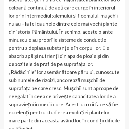
coloană continuă de apă care curge în interiorul
lor prin intermediul xilemului și floemului, mușchii
nu au – la fel ca unele dintre cele mai vechi plante
din istoria Pământului. În schimb, aceste plante
minuscule au propriile sisteme de conducție
pentru a deplasa substanțele în corpul lor. Ele
absorb apă și nutrienți din apa de ploaie și din
depozitele de praf de pe suprafața lor.
„Rădăcinile” lor asemănătoare părului, cunoscute
sub numele de rizoizi, ancorează mușchii de
suprafața pe care cresc. Mușchii sunt aproape de
neegalat în ceea ce privește capacitatea lor de a
supraviețui în medii dure. Acest lucru îi face să fie
excelenți pentru studierea evoluției plantelor,
mare parte din aceasta având loc în condiții dificile
pe Pământ.