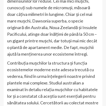
dimensiunilor lor reduse. Cei mai mici mușchi,
cunoscuți sub numele de micromuși, măsoară
doar câțiva milimetri în lungime. Chiar și cel mai
mare mușchi, Dawsonia superba, o specie
originară din Australia, Noua Zeelandă și Insulele
Pacificului, atinge doar înălțimi de până la 50 cm –
un gigant printre mușchi, dar totuși mai mic decât
o plantă de apartament medie. De fapt, mușchii
ajută la menținerea unor ecosisteme întregi.
Contribuția mușchilor la structura și funcția
ecosistemelor moderne este adesea trecută cu
vederea, fiind în urma înțelegerii noastre privind
plantele mai complexe. Studiul australian a
examinat în detaliu relația mușchilor cu habitatele
lor și a constatat că aceștia sunt esențiali pentru
sănătatea solului. Cercetătorii au colectat mostre