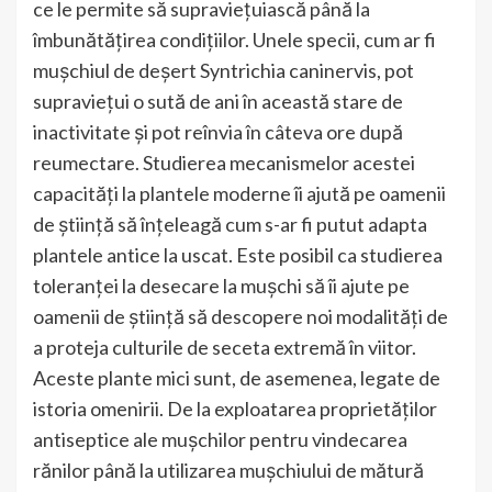
ce le permite să supraviețuiască până la
îmbunătățirea condițiilor. Unele specii, cum ar fi
mușchiul de deșert Syntrichia caninervis, pot
supraviețui o sută de ani în această stare de
inactivitate și pot reînvia în câteva ore după
reumectare. Studierea mecanismelor acestei
capacități la plantele moderne îi ajută pe oamenii
de știință să înțeleagă cum s-ar fi putut adapta
plantele antice la uscat. Este posibil ca studierea
toleranței la desecare la mușchi să îi ajute pe
oamenii de știință să descopere noi modalități de
a proteja culturile de seceta extremă în viitor.
Aceste plante mici sunt, de asemenea, legate de
istoria omenirii. De la exploatarea proprietăților
antiseptice ale mușchilor pentru vindecarea
rănilor până la utilizarea mușchiului de mătură