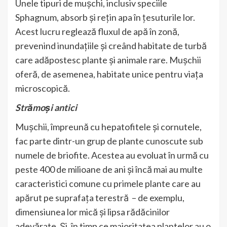
Unele tipuri de mușchi, inclusiv speciile
Sphagnum, absorb și rețin apa în țesuturile lor.
Acest lucru reglează fluxul de apă în zonă,
prevenind inundațiile și creând habitate de turbă
care adăpostesc plante și animale rare. Mușchii
oferă, de asemenea, habitate unice pentru viața
microscopică.
Strămoși antici
Mușchii, împreună cu hepatofitele și cornutele,
fac parte dintr-un grup de plante cunoscute sub
numele de briofite. Acestea au evoluat în urmă cu
peste 400 de milioane de ani și încă mai au multe
caracteristici comune cu primele plante care au
apărut pe suprafața terestră – de exemplu,
dimensiunea lor mică și lipsa rădăcinilor
adevărate. Și, în timp ce majoritatea plantelor au o