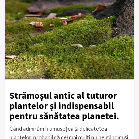
Strămoșul antic al tuturor
plantelor și indispensabil
pentru sănătatea planetei.
Când admirăm frumusețea și delicatețea
plantelor, probabil că cei mai mulți nu ne gândim și