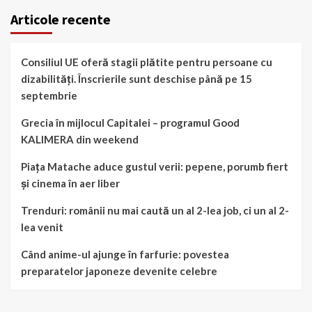
Articole recente
Consiliul UE oferă stagii plătite pentru persoane cu
dizabilități. Înscrierile sunt deschise până pe 15
septembrie
Grecia în mijlocul Capitalei – programul Good
KALIMERA din weekend
Piața Matache aduce gustul verii: pepene, porumb fiert
și cinema în aer liber
Trenduri: românii nu mai caută un al 2-lea job, ci un al 2-
lea venit
Când anime-ul ajunge în farfurie: povestea
preparatelor japoneze devenite celebre