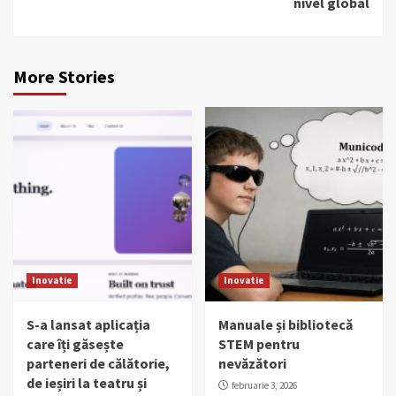
nivel global
More Stories
Inovatie
Inovatie
S-a lansat aplicația
Manuale și bibliotecă
care îți găsește
STEM pentru
parteneri de călătorie,
nevăzători
de ieșiri la teatru și
februarie 3, 2026