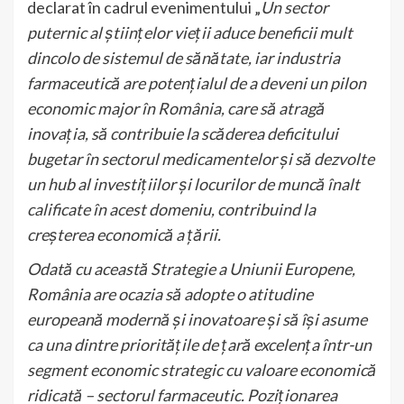
declarat în cadrul evenimentului „
Un sector
puternic al științelor vieții aduce beneficii mult
dincolo de sistemul de sănătate, iar industria
farmaceutică are potențialul de a deveni un pilon
economic major în România, care să atragă
inovația, să contribuie la scăderea deficitului
bugetar în sectorul medicamentelor și să dezvolte
un hub al investițiilor și locurilor de muncă înalt
calificate în acest domeniu, contribuind la
creșterea economică a țării.
Odată cu această Strategie a Uniunii Europene,
România are ocazia să adopte o atitudine
europeană modernă și inovatoare și să își asume
ca una dintre prioritățile de țară excelența într-un
segment economic strategic cu valoare economică
ridicată – sectorul farmaceutic. Poziționarea