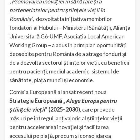
„
Promovarea inovației în sănătate și a
parteneriatelor pentru științele vieții în
România
”, dezvoltat la inițiativa membrilor
fondatori ai Hubului – Ministerul Sănătății, Alianța
Universitară G6-UMF, Asociația Local American
Working Group – a adus în prim plan oportunități
deosebite pentru România de a atrage fonduri și
de a dezvolta sectorul științelor vieții, cu beneficii
pentru pacienți, mediul academic, sistemul de
sănătate, piața muncii și economie.
Comisia Europeană a lansat recent noua
Strategie Europeană „
Alege Europa pentru
științele vieții
” (2025–2030)
, care prevede
măsuri pe întregul lanț valoric al științelor vieții
pentru accelerarea inovației și facilitarea
accesului pe piață, precum și consolidarea