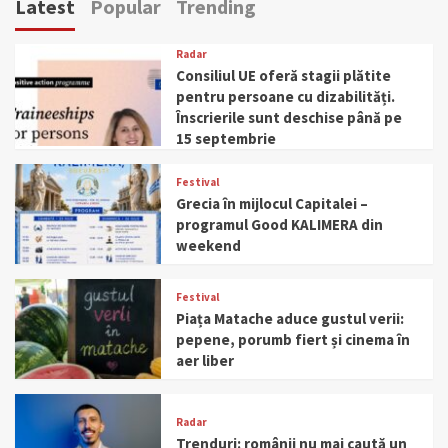
Latest
Popular
Trending
Radar
Consiliul UE oferă stagii plătite
pentru persoane cu dizabilități.
Înscrierile sunt deschise până pe
15 septembrie
Festival
Grecia în mijlocul Capitalei –
programul Good KALIMERA din
weekend
Festival
Piața Matache aduce gustul verii:
pepene, porumb fiert și cinema în
aer liber
Radar
Trenduri: românii nu mai caută un