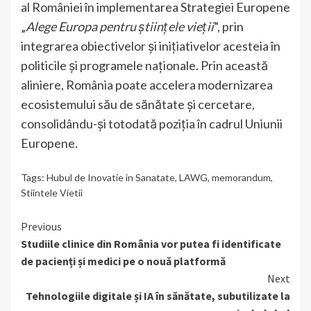
al României în implementarea Strategiei Europene
„
Alege Europa pentru științele vieții
”, prin
integrarea obiectivelor și inițiativelor acesteia în
politicile și programele naționale. Prin această
aliniere, România poate accelera modernizarea
ecosistemului său de sănătate și cercetare,
consolidându-și totodată poziția în cadrul Uniunii
Europene.
Tags:
Hubul de Inovatie in Sanatate
,
LAWG
,
memorandum
,
Stiintele Vietii
Continue
Previous
Studiile clinice din România vor putea fi identificate
Reading
de pacienți și medici pe o nouă platformă
Next
Tehnologiile digitale și IA în sănătate, subutilizate la