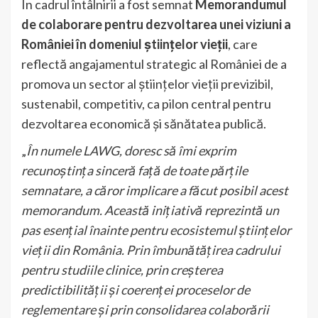
În cadrul întâlnirii a fost semnat
Memorandumul
de colaborare pentru dezvoltarea unei viziuni a
României în domeniul științelor vieții
, care
reflectă angajamentul strategic al României de a
promova un sector al științelor vieții previzibil,
sustenabil, competitiv, ca pilon central pentru
dezvoltarea economică și sănătatea publică.
„
În numele LAWG, doresc să îmi exprim
recunoștința sinceră față de toate părțile
semnatare, a căror implicare a făcut posibil acest
memorandum. Această inițiativă reprezintă un
pas esențial înainte pentru ecosistemul științelor
vieții din România. Prin îmbunătățirea cadrului
pentru studiile clinice, prin creșterea
predictibilității și coerenței proceselor de
reglementare și prin consolidarea colaborării