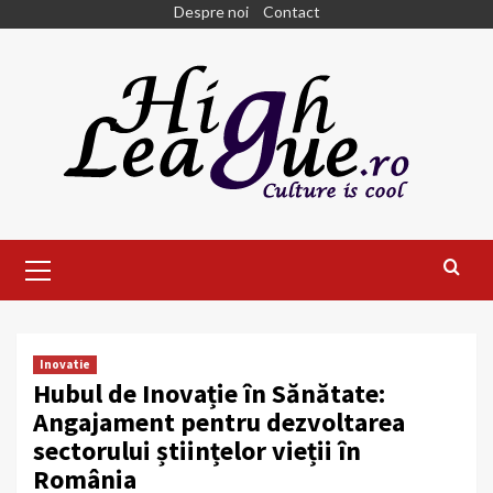
Skip
Despre noi
Contact
to
content
Primary
Menu
Inovatie
Hubul de Inovație în Sănătate:
Angajament pentru dezvoltarea
sectorului științelor vieții în
România