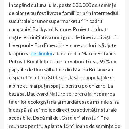
Începând cu luna iulie, peste 330.000 de semințe
de plante au fost livrate familiilor prin intermediul
sucursalelor unor supermarketuri în cadrul
campaniei Backyard Nature. Proiectul a luat
naștere la inițiativa unui grup de tineri activiști din
Liverpool – Eco Emeralds – care au dorit să ajute
la oprirea
declinului
albinelor din Marea Britanie.
Potrivit Bumblebee Conservation Trust, 97% din
pajiștile de flori sălbatice din Marea Britanie au
dispărut în ultimii 80 de ani, lăsând populațiile de
albine cu mai puțin spațiu pentru polenizare. La
baza sa, Backyard Nature se referă la inspirarea
tinerilor ecologiști să-și murdărească mâinile și să
înceapă să se implice direct cu activități naturale
accesibile. Dacă mii de „Gardieni ai naturii” se
reunesc pentru a planta 15 milioane de semințe de