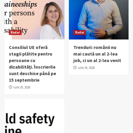
Radar
Radar
Consiliul UE oferă
Trenduri: românii nu
stagii plătite pentru
mai caută un al 2-lea
persoane cu
job, ci un al 2-lea venit
dizabilități. Înscrierile
iulie 24, 2026
sunt deschise până pe
15 septembrie
iulie 29, 2026