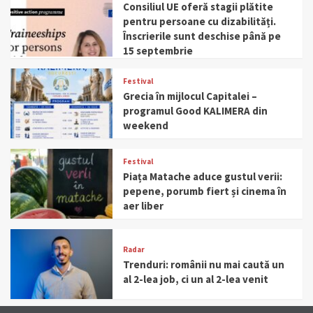
Consiliul UE oferă stagii plătite
pentru persoane cu dizabilități.
Înscrierile sunt deschise până pe
15 septembrie
Festival
Grecia în mijlocul Capitalei –
programul Good KALIMERA din
weekend
Festival
Piața Matache aduce gustul verii:
pepene, porumb fiert și cinema în
aer liber
Radar
Trenduri: românii nu mai caută un
al 2-lea job, ci un al 2-lea venit