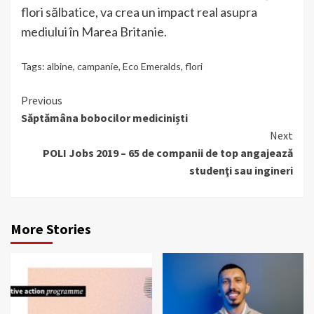
flori sălbatice, va crea un impact real asupra
mediului în Marea Britanie.
Tags:
albine
,
campanie
,
Eco Emeralds
,
flori
Continue
Previous
Săptămâna bobocilor mediciniști
Reading
Next
POLI Jobs 2019 – 65 de companii de top angajează
studenţi sau ingineri
More Stories