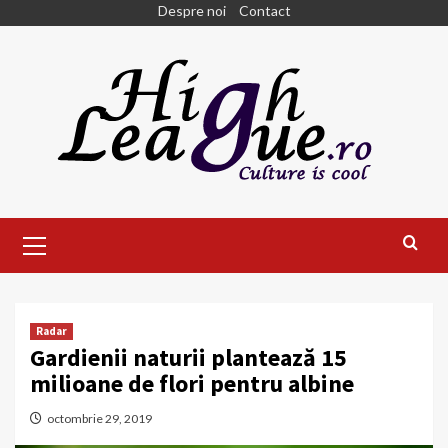
Skip
Despre noi
Contact
to
content
Primary
Menu
Radar
Gardienii naturii plantează 15
milioane de flori pentru albine
octombrie 29, 2019