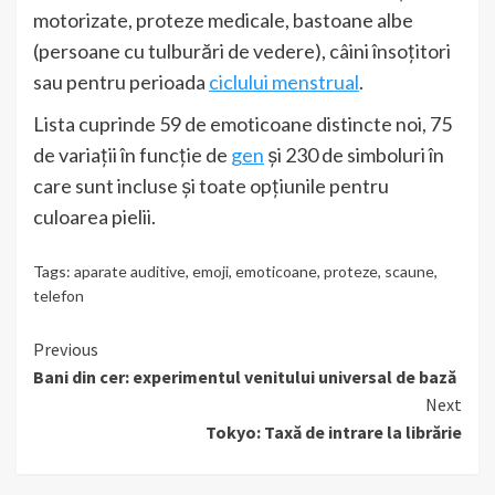
motorizate, proteze medicale, bastoane albe
(persoane cu tulburări de vedere), câini însoțitori
sau pentru perioada
ciclului menstrual
.
Lista cuprinde 59 de emoticoane distincte noi, 75
de variații în funcție de
gen
și 230 de simboluri în
care sunt incluse și toate opțiunile pentru
culoarea pielii.
Tags:
aparate auditive
,
emoji
,
emoticoane
,
proteze
,
scaune
,
telefon
Continue
Previous
Bani din cer: experimentul venitului universal de bază
Reading
Next
Tokyo: Taxă de intrare la librărie