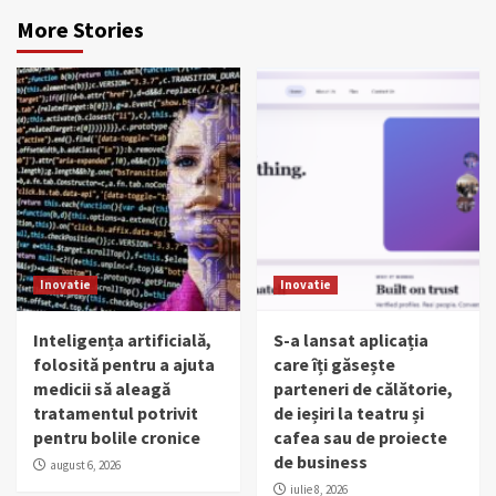
More Stories
Inovatie
Inovatie
Inteligența artificială,
S-a lansat aplicația
folosită pentru a ajuta
care îți găsește
medicii să aleagă
parteneri de călătorie,
tratamentul potrivit
de ieșiri la teatru și
pentru bolile cronice
cafea sau de proiecte
de business
august 6, 2026
iulie 8, 2026