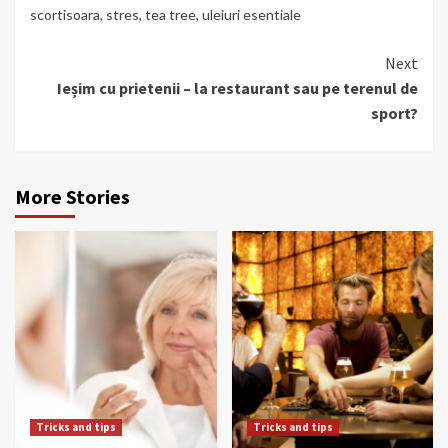
scortisoara
,
stres
,
tea tree
,
uleiuri esentiale
Continue
Next
Ieșim cu prietenii – la restaurant sau pe terenul de
Reading
sport?
More Stories
Tricks and tips
Tricks and tips