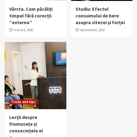
Vârsta. Cum păcăliți
Studiu: Efectul
timpul fără corecții
consumului de bere
”externe”
asupra vitezei și forței
martie 6, 2020
decembrie 6, 2019
Tricks and tips
Lecții despre
frumusețe și
consecințele ei