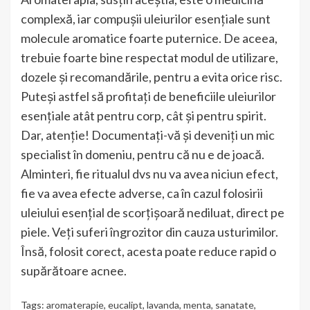
complexă, iar compușii uleiurilor esențiale sunt
molecule aromatice foarte puternice. De aceea,
trebuie foarte bine respectat modul de utilizare,
dozele și recomandările, pentru a evita orice risc.
Puteși astfel să profitați de beneficiile uleiurilor
esențiale atât pentru corp, cât și pentru spirit.
Dar, atenție! Documentați-vă și deveniți un mic
specialist în domeniu, pentru că nu e de joacă.
Alminteri, fie ritualul dvs nu va avea niciun efect,
fie va avea efecte adverse, ca în cazul folosirii
uleiului esențial de scorțișoară nediluat, direct pe
piele. Veți suferi îngrozitor din cauza usturimilor.
Însă, folosit corect, acesta poate reduce rapid o
supărătoare acnee.
Tags:
aromaterapie
,
eucalipt
,
lavanda
,
menta
,
sanatate
,