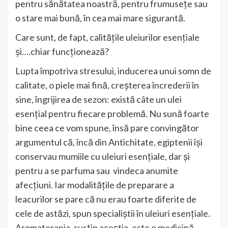
pentru sănătatea noastră, pentru frumusețe sau
o stare mai bună, în cea mai mare sigurantă.
Care sunt, de fapt, calitățile uleiurilor esențiale
și….chiar funcționează?
Lupta împotriva stresului, inducerea unui somn de
calitate, o piele mai fină, creșterea încrederii în
sine, îngrijirea de sezon: există câte un ulei
esențial pentru fiecare problemă. Nu sună foarte
bine ceea ce vom spune, însă pare convingător
argumentul că, încă din Antichitate, egiptenii își
conservau mumiile cu uleiuri esențiale, dar și
pentru a se parfuma sau vindeca anumite
afecțiuni. Iar modalitățile de preparare a
leacurilor se pare că nu erau foarte diferite de
cele de astăzi, spun specialiștii în uleiuri esențiale.
Aromaterapia, susțin aceștia, este o medicină