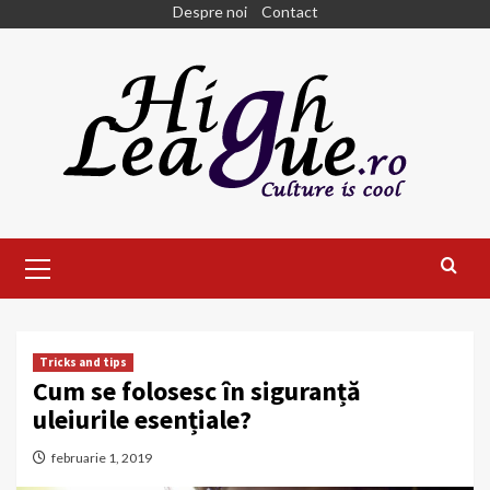
Skip
Despre noi
Contact
to
content
Primary
Menu
Tricks and tips
Cum se folosesc în siguranță
uleiurile esențiale?
februarie 1, 2019