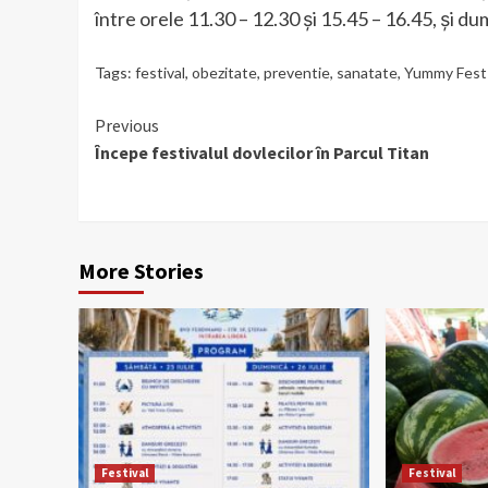
între orele 11.30 – 12.30 și 15.45 – 16.45, și du
Tags:
festival
,
obezitate
,
preventie
,
sanatate
,
Yummy Fest
Continue
Previous
Începe festivalul dovlecilor în Parcul Titan
Reading
More Stories
Festival
Festival