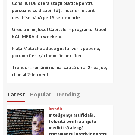
Consiliul UE oferă stagii plătite pentru
persoane cu dizabilități. Înscrierile sunt
deschise până pe 15 septembrie
Grecia în mijlocul Capitalei – programul Good
KALIMERA din weekend
Piața Matache aduce gustul verii: pepene,
porumb fiert și cinema în aer liber
Trenduri: românii nu mai caută un al 2-lea job,
ci un al 2-lea venit
Latest
Popular
Trending
Inovatie
Inteligența artificială,
folosită pentru a ajuta
medicii să aleagă
tratamentul potrivit pentru