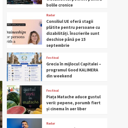
bolile cronice
Radar
Consiliul UE oferă stagii
plătite pentru persoane cu
dizabilități. Înscrierile sunt
deschise până pe 15
septembrie
Festival
Grecia în mijlocul Capitalei –
programul Good KALIMERA
din weekend
Festival
Piața Matache aduce gustul
verii: pepene, porumb fiert
și cinema în aer liber
Radar