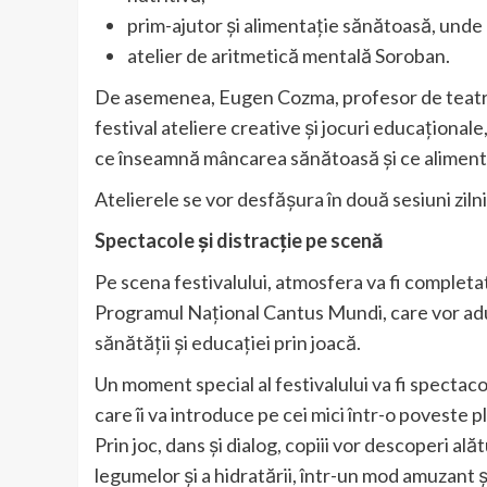
prim-ajutor și alimentație sănătoasă, unde c
atelier de aritmetică mentală Soroban.
De asemenea, Eugen Cozma, profesor de teatru 
festival ateliere creative și jocuri educaționale
ce înseamnă mâncarea sănătoasă și ce alimente 
Atelierele se vor desfășura în două sesiuni zilni
Spectacole și distracție pe scenă
Pe scena festivalului, atmosfera va fi completa
Programul Național Cantus Mundi, care vor adu
sănătății și educației prin joacă.
Un moment special al festivalului va fi spectaco
care îi va introduce pe cei mici într-o poveste 
Prin joc, dans și dialog, copiii vor descoperi al
legumelor și a hidratării, într-un mod amuzant 