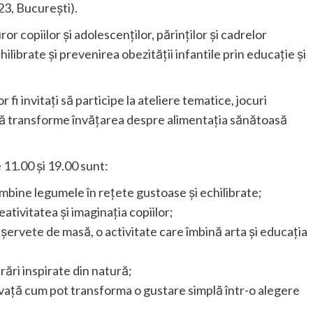
23, București).
r copiilor și adolescenților, părinților și cadrelor
librate și prevenirea obezității infantile prin educație și
r fi invitați să participe la ateliere tematice, jocuri
 să transforme învățarea despre alimentația sănătoasă
 11.00 și 19.00 sunt:
ombine legumele în rețete gustoase și echilibrate;
ativitatea și imaginația copiilor;
e șervete de masă, o activitate care îmbină arta și educația
rări inspirate din natură;
nvață cum pot transforma o gustare simplă într-o alegere