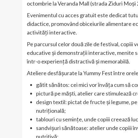
octombrie la Veranda Mall (strada Ziduri Moși 
Evenimentul cu acces gratuit este dedicat tuturo
didactice, promovând obiceiurile alimentare echi
activități interactive.
Pe parcursul celor două zile de festival, copiii vo
educative și demonstrații interactive, menite
într-o experiență distractivă și memorabilă.
Ateliere desfășurate la Yummy Fest între orele
gătit sănătos: cei mici vor învăța cum să c
pictură pe măști, atelier care stimulează cre
design textil: pictat de fructe și legume, p
nutrițională;
tablouri cu semințe, unde copiii creează luc
sandvișuri sănătoase: atelier unde copiii î
nutritivă;