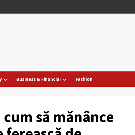
y
Business & Financiar
Fashion
ă cum să mănânce
se ferească de