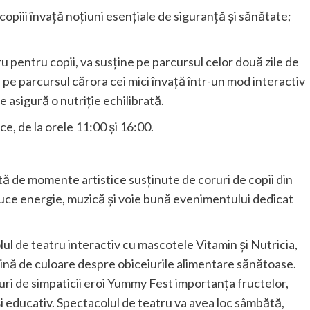
opiii învață noțiuni esențiale de siguranță și sănătate;
pentru copii, va susține pe parcursul celor două zile de
, pe parcursul cărora cei mici învață într-un mod interactiv
asigură o nutriție echilibrată.
ce, de la orele 11:00 și 16:00.
tă de momente artistice susținute de coruri de copii din
ce energie, muzică și voie bună evenimentului dedicat
lul de teatru interactiv cu mascotele Vitamin și Nutricia,
plină de culoare despre obiceiurile alimentare sănătoase.
ături de simpaticii eroi Yummy Fest importanța fructelor,
și educativ. Spectacolul de teatru va avea loc sâmbătă,