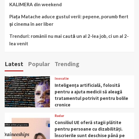
KALIMERA din weekend
Piața Matache aduce gustul verii: pepene, porumb fiert
și cinema în aer liber
Trenduri: românii nu mai caută un al 2-lea job, ci un al 2-
lea venit
Latest
Popular
Trending
Inovatie
Inteligența artificială, folosită
pentru a ajuta medicii să aleagă
tratamentul potrivit pentru bolile
cronice
Radar
Consiliul UE oferă stagii plătite
pentru persoane cu dizabilități.
Înscrierile sunt deschise până pe