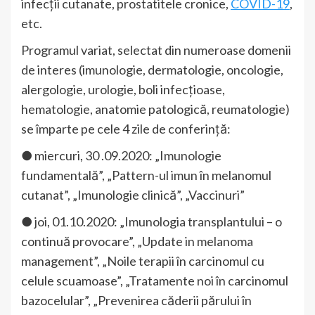
infecții cutanate, prostatitele cronice,
COVID-19
,
etc.
Programul variat, selectat din numeroase domenii
de interes (imunologie, dermatologie, oncologie,
alergologie, urologie, boli infecțioase,
hematologie, anatomie patologică, reumatologie)
se împarte pe cele 4 zile de conferință:
● miercuri, 30 .09.2020: „Imunologie
fundamentală”, „Pattern-ul imun în melanomul
cutanat”, „Imunologie clinică”, „Vaccinuri”
● joi, 01.10.2020: „Imunologia transplantului – o
continuă provocare”, „Update in melanoma
management”, „Noile terapii în carcinomul cu
celule scuamoase”, „Tratamente noi în carcinomul
bazocelular”, „Prevenirea căderii părului în