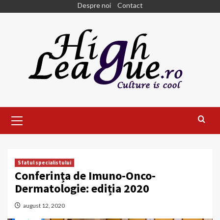
Skip
Despre noi
Contact
to
content
Primary
Menu
Sfatul specialistului
Conferința de Imuno-Onco-
Dermatologie: ediția 2020
august 12, 2020