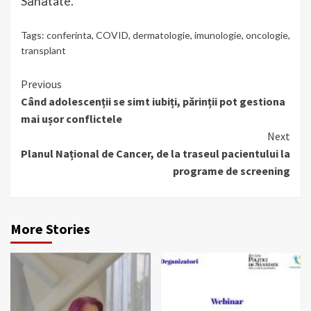
Sănătate.
Tags:
conferinta
,
COVID
,
dermatologie
,
imunologie
,
oncologie
,
transplant
Continue
Previous
Când adolescenții se simt iubiți, părinții pot gestiona
Reading
mai ușor conflictele
Next
Planul Național de Cancer, de la traseul pacientului la
programe de screening
More Stories