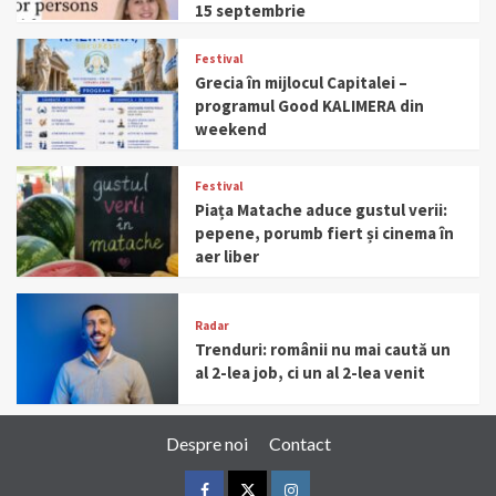
15 septembrie
Festival
Grecia în mijlocul Capitalei –
programul Good KALIMERA din
weekend
Festival
Piața Matache aduce gustul verii:
pepene, porumb fiert și cinema în
aer liber
Radar
Trenduri: românii nu mai caută un
al 2-lea job, ci un al 2-lea venit
Despre noi
Contact