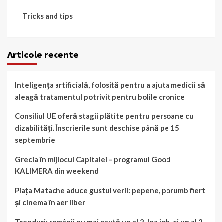
Tricks and tips
Articole recente
Inteligența artificială, folosită pentru a ajuta medicii să
aleagă tratamentul potrivit pentru bolile cronice
Consiliul UE oferă stagii plătite pentru persoane cu
dizabilități. Înscrierile sunt deschise până pe 15
septembrie
Grecia în mijlocul Capitalei – programul Good
KALIMERA din weekend
Piața Matache aduce gustul verii: pepene, porumb fiert
și cinema în aer liber
Trenduri: românii nu mai caută un al 2-lea job, ci un al 2-