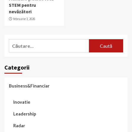
STEM pentru
nevăzători
februarie 3, 2026
Caută
după:
Categorii
Business&Financiar
Inovatie
Leadership
Radar