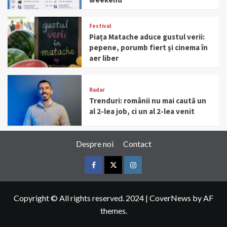
Festival
Piața Matache aduce gustul verii:
pepene, porumb fiert și cinema în
aer liber
Radar
Trenduri: românii nu mai caută un
al 2-lea job, ci un al 2-lea venit
Despre noi
Contact
Facebook
Twitter
Instagram
Copyright © All rights reserved. 2024
|
CoverNews
by AF
themes.