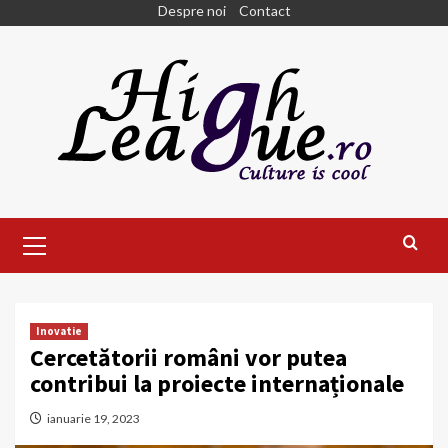
Skip
Despre noi
Contact
to
content
Primary
Menu
Inovatie
Cercetătorii români vor putea
contribui la proiecte internaționale
ianuarie 19, 2023