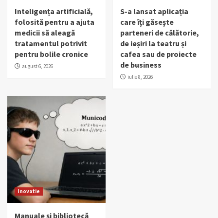
Inteligența artificială,
S-a lansat aplicația
folosită pentru a ajuta
care îți găsește
medicii să aleagă
parteneri de călătorie,
tratamentul potrivit
de ieșiri la teatru și
pentru bolile cronice
cafea sau de proiecte
de business
august 6, 2026
iulie 8, 2026
Inovatie
Manuale și bibliotecă