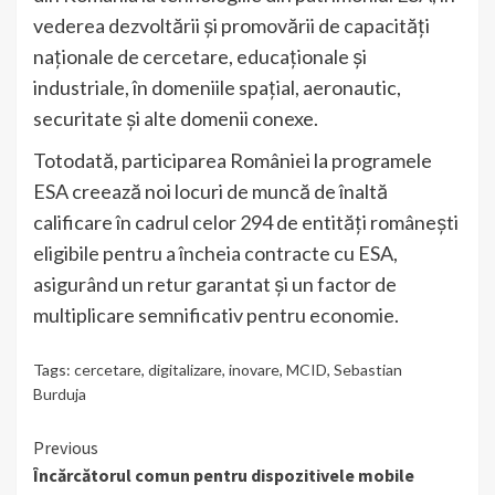
vederea dezvoltării și promovării de capacități
naționale de cercetare, educaționale și
industriale, în domeniile spațial, aeronautic,
securitate și alte domenii conexe.
Totodată, participarea României la programele
ESA creează noi locuri de muncă de înaltă
calificare în cadrul celor 294 de entități românești
eligibile pentru a încheia contracte cu ESA,
asigurând un retur garantat și un factor de
multiplicare semnificativ pentru economie.
Tags:
cercetare
,
digitalizare
,
inovare
,
MCID
,
Sebastian
Burduja
Continue
Previous
Încărcătorul comun pentru dispozitivele mobile
Reading