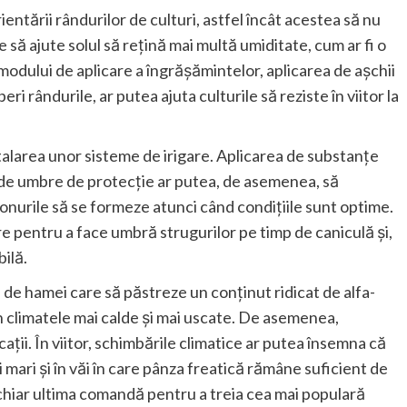
ntării rândurilor de culturi, astfel încât acestea să nu
e să ajute solul să rețină mai multă umiditate, cum ar fi o
modului de aplicare a îngrășămintelor, aplicarea de așchii
ri rândurile, ar putea ajuta culturile să reziste în viitor la
stalarea unor sisteme de irigare. Aplicarea de substanțe
 de umbre de protecție ar putea, de asemenea, să
conurile să se formeze atunci când condițiile sunt optime.
re pentru a face umbră strugurilor pe timp de caniculă și,
ilă.
 de hamei care să păstreze un conținut ridicat de alfa-
n climatele mai calde și mai uscate. De asemenea,
cații. În viitor, schimbările climatice ar putea însemna că
mai mari și în văi în care pânza freatică rămâne suficient de
te chiar ultima comandă pentru a treia cea mai populară