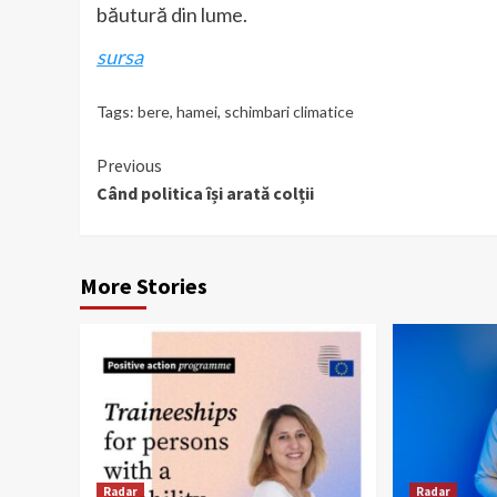
băutură din lume.
sursa
Tags:
bere
,
hamei
,
schimbari climatice
Continue
Previous
Când politica își arată colții
Reading
More Stories
Radar
Radar