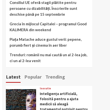
Consiliul UE oferă stagii plătite pentru
persoane cu dizabilități. Înscrierile sunt
deschise până pe 15 septembrie
Grecia în mijlocul Capitalei – programul Good
KALIMERA din weekend
Piața Matache aduce gustul verii: pepene,
porumb fiert și cinema în aer liber
Trenduri: românii nu mai caută un al 2-lea job,
ci un al 2-lea venit
Latest
Popular
Trending
Inovatie
Inteligența artificială,
folosită pentru a ajuta
medicii să aleagă
tratamentul potrivit pentru