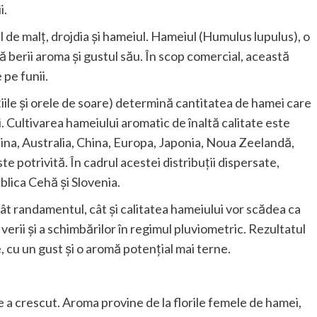
i.
ul de malț, drojdia și hameiul. Hameiul (Humulus lupulus), o
 berii aroma și gustul său. În scop comercial, această
 pe funii.
țiile și orele de soare) determină cantitatea de hamei care
. Cultivarea hameiului aromatic de înaltă calitate este
ntina, Australia, China, Europa, Japonia, Noua Zeelandă,
e potrivită. În cadrul acestei distribuții dispersate,
lica Cehă și Slovenia.
tât randamentul, cât și calitatea hameiului vor scădea ca
verii și a schimbărilor în regimul pluviometric. Rezultatul
e, cu un gust și o aromă potențial mai terne.
te a crescut. Aroma provine de la florile femele de hamei,