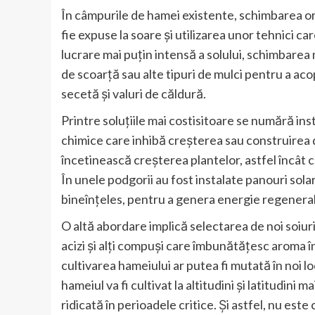
În câmpurile de hamei existente, schimbarea orie
fie expuse la soare și utilizarea unor tehnici car
lucrare mai puțin intensă a solului, schimbarea 
de scoarță sau alte tipuri de mulci pentru a acope
secetă și valuri de căldură.
Printre soluțiile mai costisitoare se numără in
chimice care inhibă creșterea sau construirea
încetinească creșterea plantelor, astfel încât 
În unele podgorii au fost instalate panouri sola
bineînțeles, pentru a genera energie regenerab
O altă abordare implică selectarea de noi soiuri
acizi și alți compuși care îmbunătățesc aroma î
cultivarea hameiului ar putea fi mutată în noi lo
hameiul va fi cultivat la altitudini și latitudini 
ridicată în perioadele critice. Și astfel, nu es