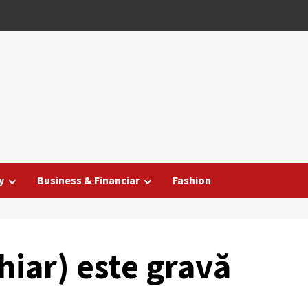
y
Business & Financiar
Fashion
hiar) este gravă