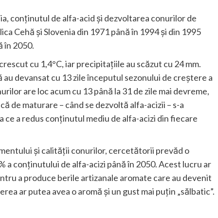
, conținutul de alfa-acid și dezvoltarea conurilor de
ca Cehă și Slovenia din 1971 până în 1994 și din 1995
ă în 2050.
rescut cu 1,4°C, iar precipitațiile au scăzut cu 24 mm.
 au devansat cu 13 zile începutul sezonului de creștere a
nurilor are loc acum cu 13 până la 31 de zile mai devreme,
ică de maturare – când se dezvoltă alfa-acizii – s-a
 ce a redus conținutul mediu de alfa-acizi din fiecare
entului și calității conurilor, cercetătorii prevăd o
a conținutului de alfa-acizi până în 2050. Acest lucru ar
entru a produce berile artizanale aromate care au devenit
berea ar putea avea o aromă și un gust mai puțin „sălbatic”.