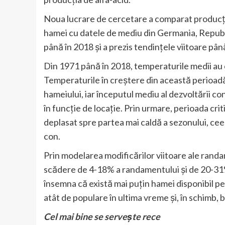
Noua lucrare de cercetare a comparat producția
hamei cu datele de mediu din Germania, Republi
până în 2018 și a prezis tendințele viitoare pân
Din 1971 până în 2018, temperaturile medii au c
Temperaturile în creștere din această perioadă
hameiului, iar începutul mediu al dezvoltării co
în funcție de locație. Prin urmare, perioada crit
deplasat spre partea mai caldă a sezonului, ceea
con.
Prin modelarea modificărilor viitoare ale randam
scădere de 4-18% a randamentului și de 20-31% 
însemna că există mai puțin hamei disponibil p
atât de populare în ultima vreme și, în schimb, 
Cel mai bine se servește rece