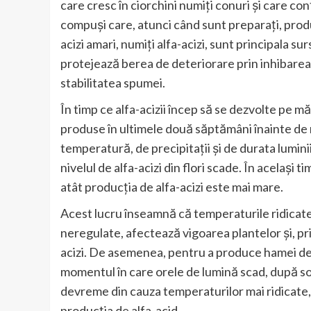
care cresc în ciorchini numiți conuri și care conți
compuși care, atunci când sunt preparați, produ
acizi amari, numiți alfa-acizi, sunt principala su
protejează berea de deteriorare prin inhibarea
stabilitatea spumei.
În timp ce alfa-acizii încep să se dezvolte pe 
produse în ultimele două săptămâni înainte de r
temperatură, de precipitații și de durata lumini
nivelul de alfa-acizi din flori scade. În același 
atât producția de alfa-acizi este mai mare.
Acest lucru înseamnă că temperaturile ridicate d
neregulate, afectează vigoarea plantelor și, prin
acizi. De asemenea, pentru a produce hamei de î
momentul în care orele de lumină scad, după sols
devreme din cauza temperaturilor mai ridicate, e
producția de alfa-acid.