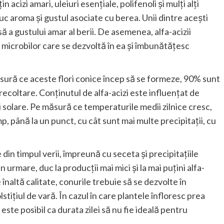
n acizi amari, uleiuri esențiale, polifenoli și mulți alți
c aroma și gustul asociate cu berea. Unii dintre acești
rsă a gustului amar al berii. De asemenea, alfa-acizii
 microbilor care se dezvoltă în ea și îmbunătățesc
măsură ce aceste flori conice încep să se formeze, 90% sunt
ecoltare. Conținutul de alfa-acizi este influențat de
i solare. Pe măsură ce temperaturile medii zilnice cresc,
timp, până la un punct, cu cât sunt mai multe precipitații, cu
in timpul verii, împreună cu seceta și precipitațiile
 urmare, duc la producții mai mici și la mai puțini alfa-
naltă calitate, conurile trebuie să se dezvolte în
tițiul de vară. În cazul în care plantele înfloresc prea
ste posibil ca durata zilei să nu fie ideală pentru