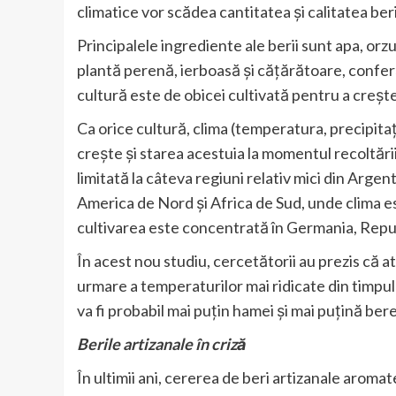
climatice vor scădea cantitatea și calitatea beri
Principalele ingrediente ale berii sunt apa, orz
plantă perenă, ierboasă și cățărătoare, conferă
cultură este de obicei cultivată pentru a crește
Ca orice cultură, clima (temperatura, precipita
crește și starea acestuia la momentul recoltării
limitată la câteva regiuni relativ mici din Arge
America de Nord și Africa de Sud, unde clima est
cultivarea este concentrată în Germania, Repub
În acest nou studiu, cercetătorii au prezis că a
urmare a temperaturilor mai ridicate din timpul 
va fi probabil mai puțin hamei și mai puțină ber
Berile artizanale în criză
În ultimii ani, cererea de beri artizanale aroma