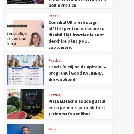
bolile cronice
Radar
Consiliul UE oferă stagii
plătite pentru persoane cu
dizabilități. Înscrierile sunt
deschise până pe 15
septembrie
Festival
Grecia în mijlocul Capitalei –
programul Good KALIMERA
din weekend
Festival
Piața Matache aduce gustul
verii: pepene, porumb fiert
și cinema în aer liber
Radar