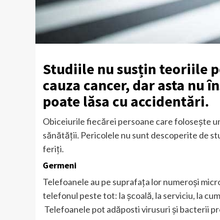
Studiile nu susțin teoriile 
cauza cancer, dar asta nu î
poate lăsa cu accidentări.
Obiceiurile fiecărei persoane care folosește un
sănătății. Pericolele nu sunt descoperite de stud
feriți.
Germeni
Telefoanele au pe suprafața lor numeroși microbi
telefonul peste tot: la școală, la serviciu, la c
Telefoanele pot adăposti virusuri și bacterii pr