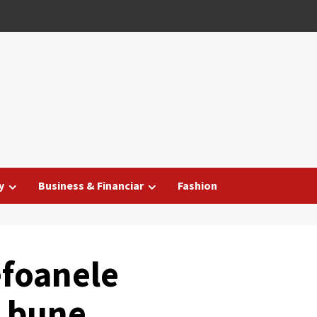
y
Business & Financiar
Fashion
efoanele
e bune