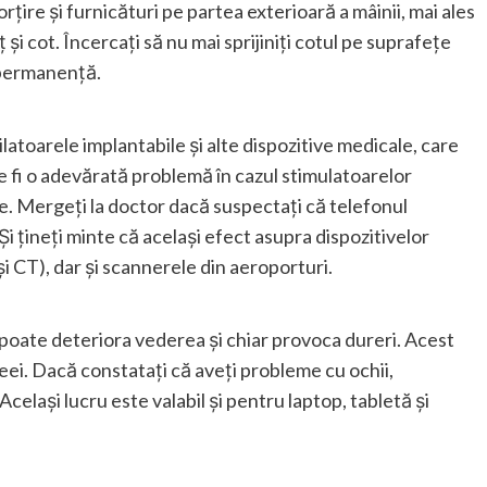
orțire și furnicături pe partea exterioară a mâinii, mai ales
ț și cot. Încercați să nu mai sprijiniți cotul pe suprafețe
în permanență.
latoarele implantabile și alte dispozitive medicale, care
e fi o adevărată problemă în cazul stimulatoarelor
e. Mergeți la doctor dacă suspectați că telefonul
i țineți minte că același efect asupra dispozitivelor
și CT), dar și scannerele din aeroporturi.
poate deteriora vederea și chiar provoca dureri. Acest
neei. Dacă constatați că aveți probleme cu ochii,
Același lucru este valabil și pentru laptop, tabletă și