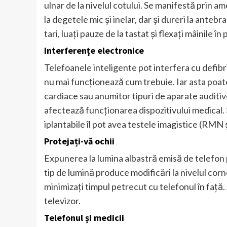
ulnar de la nivelul cotului. Se manifestă prin am
la degetele mic și inelar, dar și dureri la antebra
tari, luați pauze de la tastat și flexați mâinile 
Interferențe electronice
Telefoanele inteligente pot interfera cu defibri
nu mai funcționează cum trebuie. Iar asta poat
cardiace sau anumitor tipuri de aparate auditiv
afectează funcționarea dispozitivului medical. Ș
iplantabile îl pot avea testele imagistice (RMN 
Protejați-vă ochii
Expunerea la lumina albastră emisă de telefon 
tip de lumină produce modificări la nivelul cor
minimizați timpul petrecut cu telefonul în față. 
televizor.
Telefonul și medicii