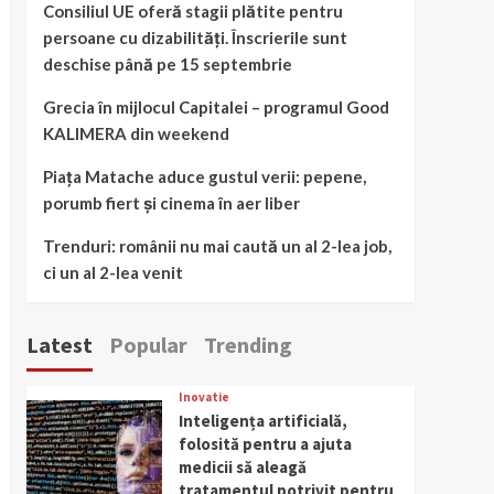
Consiliul UE oferă stagii plătite pentru
persoane cu dizabilități. Înscrierile sunt
deschise până pe 15 septembrie
Grecia în mijlocul Capitalei – programul Good
KALIMERA din weekend
Piața Matache aduce gustul verii: pepene,
porumb fiert și cinema în aer liber
Trenduri: românii nu mai caută un al 2-lea job,
ci un al 2-lea venit
Latest
Popular
Trending
Inovatie
Inteligența artificială,
folosită pentru a ajuta
medicii să aleagă
tratamentul potrivit pentru