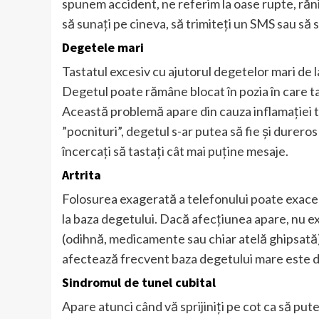
spunem accident, ne referim la oase rupte, răni 
să sunați pe cineva, să trimiteți un SMS sau să s
Degetele mari
Tastatul excesiv cu ajutorul degetelor mari de 
Degetul poate rămâne blocat în pozia în care tas
Această problemă apare din cauza inflamației t
”pocnituri”, degetul s-ar putea să fie și durero
încercați să tastați cât mai puține mesaje.
Artrita
Folosurea exagerată a telefonului poate exacer
la baza degetului. Dacă afecțiunea apare, nu ex
(odihnă, medicamente sau chiar atelă ghipsată).
afectează frecvent baza degetului mare este 
Sindromul de tunel cubital
Apare atunci când vă sprijiniți pe cot ca să put