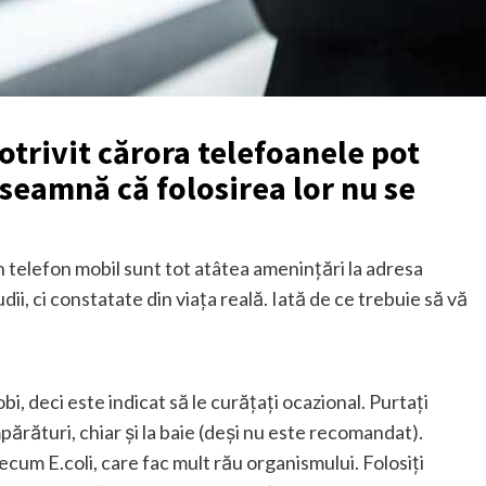
potrivit cărora telefoanele pot
nseamnă că folosirea lor nu se
 telefon mobil sunt tot atâtea amenințări la adresa
ii, ci constatate din viața reală. Iată de ce trebuie să vă
, deci este indicat să le curățați ocazional. Purtați
umpărături, chiar și la baie (deși nu este recomandat).
ecum E.coli, care fac mult rău organismului. Folosiți