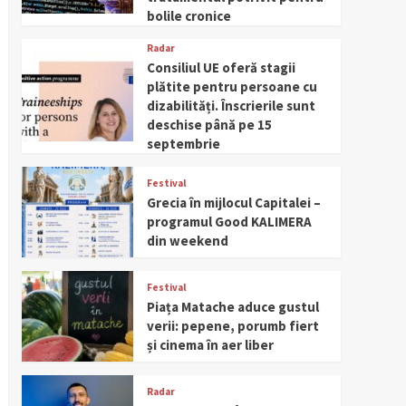
bolile cronice
Radar
Consiliul UE oferă stagii
plătite pentru persoane cu
dizabilități. Înscrierile sunt
deschise până pe 15
septembrie
Festival
Grecia în mijlocul Capitalei –
programul Good KALIMERA
din weekend
Festival
Piața Matache aduce gustul
verii: pepene, porumb fiert
și cinema în aer liber
Radar