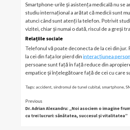
Smartphone-urile și asistența medicală nu se 
studiu internațional a arătat că medicii sunt mu
atunci când sunt atenți la telefon. Potrivit stud
vizitei, chiar și numai o dată, riscul de a greși
Relațiile sociale
Telefonul vă poate deconecta de la cei din jur
la cei din fața lor pierd din
interacțiunea perso
persoane sunt față în față reduce din apropiere 
empatice și înțelegătoare față de cei cu care s
Tags:
accident
,
sindromul de tunel cubital
,
smartphone
,
S
Continue
Previous
Dr. Adrian Alexandru: „Noi asociem o imagine fr
Reading
cu trei lucruri: sănătatea, succesul și vitalitatea”