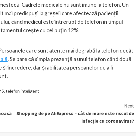
amestecă. Cadrele medicale nu sunt imune la telefon. Un
lt mai predispuși la greșeli care afectează pacienții
iului, când medicul este întrerupt de telefon în timpul
 tratamentul crește cu cel puțin 12%.
. Persoanele care sunt atente mai degrabă la telefon decât
nală
. Se pare că simpla prezență a unui telefon când două
și încredere, dar și abilitatea persoanelor de a fi
unt.
MS
,
telefon inteligent
Next
umoasă
Shopping de pe AliExpress – cât de mare este riscul de
infecție cu coronavirus?