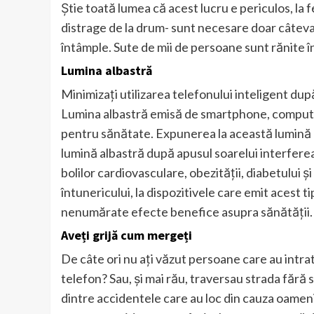
Știe toată lumea că acest lucru e periculos, la f
distrage de la drum- sunt necesare doar câtev
întâmple. Sute de mii de persoane sunt rănite î
Lumina albastră
Minimizați utilizarea telefonului inteligent dup
Lumina albastră emisă de smartphone, compute
pentru sănătate. Expunerea la această lumină p
lumină albastră după apusul soarelui interferea
bolilor cardiovasculare, obezității, diabetului 
întunericului, la dispozitivele care emit acest t
nenumărate efecte benefice asupra sănătății.
Aveți grijă cum mergeți
De câte ori nu ați văzut persoane care au intr
telefon? Sau, și mai rău, traversau strada fără s
dintre accidentele care au loc din cauza oameni