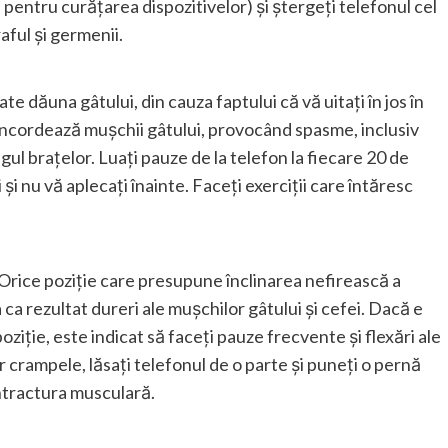
pentru curățarea dispozitivelor) și ștergeți telefonul cel
aful și germenii.
e dăuna gâtului, din cauza faptului că vă uitați în jos în
e încordează mușchii gâtului, provocând spasme, inclusiv
gul brațelor. Luați pauze de la telefon la fiecare 20 de
i nu vă aplecați înainte. Faceți exerciții care întăresc
. Orice poziție care presupune înclinarea nefirească a
ca rezultat dureri ale mușchilor gâtului și cefei. Dacă e
ziție, este indicat să faceți pauze frecvente și flexări ale
 crampele, lăsați telefonul de o parte și puneți o pernă
ontractura musculară.