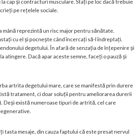
la cap și contracturi musculare. Stați pe loc dacă trebuie
crieți pe rețelele sociale.
la mână reprezintă un risc major pentru sănătate.
tați cu el și pocnește când încercați să-l îndreptați.
endonului degetului. În afară de senzația de înțepenire și
s la atingere. Dacă apar aceste semne, faceți o pauză și
ba artrita degetului mare, care se manifestă prin durere
istă tratament, ci doar soluții pentru ameliorarea durerii
 Deși există numeroase tipuri de artrită, cel care
degenerative.
eți tasta mesaje, din cauza faptului că este presat nervul