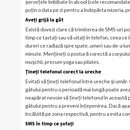
șervețele îmbibate în alcool (cele recomandate 
puțin o data pe zi pentru a îndepărta mizeria, pr
Aveți grijă la gât
Există dovezi clare că trimiterea de SMS-uri poat
timp ce tastați sau vă uitați în telefon, ceea c
dureri ce radiază spre spate, umeri sau de-a lun
minute. Mențineți o postură corectă a corpului ș
mușchii, precum yoga sau pilates.
Țineți telefonul corect la ureche
Evitați să țineți telefonul între ureche și umăr
gâtului pentru o perioadă mai lungă poate avea 
neapărat nevoie să țineți telefonul în această po
gâtului pentru a preveni înțepenirea. Dacă apar
încălzită pe zona respectivă, pentru a evita c
SMS în timp ce șofați