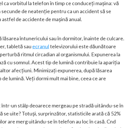
el ca vorbitul la telefon în timp ce conduceți mașina: vă
a secunde de neatenție pentru ca un accident să se
n astfel de accidente de mașină anual.
ă lăsarea întunericului sau în dormitor, înainte de culcare.
r, tabletă sau
ecranul
televizorului este dăunătoare
erturbă ritmul circadian al organismului. Expunerea la
ză cu somnul. Acest tip de lumină contribuie la apariția
și altor afecțiuni. Minimizați expunerea, după lăsarea
ip de lumină. Veți dormi mult mai bine, ceea ce are
at într-un stâlp deoarece mergeau pe stradă uitându-se în
ă se uite? Totuși, surprinzător, statisticile arată că 52%
lor are merg uitându-se în telefon au loc în casă. Cnd