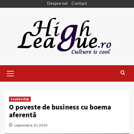
Skip
Despre noi
Contact
to
content
Primary
Menu
Leadership
O poveste de business cu boema
aferentă
septembrie 10, 2019