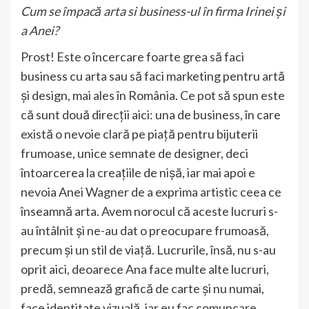
Cum se împacă arta si business-ul în firma Irinei și
a Anei?
Prost! Este o încercare foarte grea să faci
business cu arta sau să faci marketing pentru artă
și design, mai ales în România. Ce pot să spun este
că sunt două direcții aici: una de business, în care
există o nevoie clară pe piață pentru bijuterii
frumoase, unice semnate de designer, deci
întoarcerea la creațiile de nișă, iar mai apoi e
nevoia Anei Wagner de a exprima artistic ceea ce
înseamnă arta. Avem norocul că aceste lucruri s-
au întâlnit și ne-au dat o preocupare frumoasă,
precum și un stil de viață. Lucrurile, însă, nu s-au
oprit aici, deoarece Ana face multe alte lucruri,
predă, semnează grafică de carte și nu numai,
face identitate vizuală, iar eu fac comuncare,