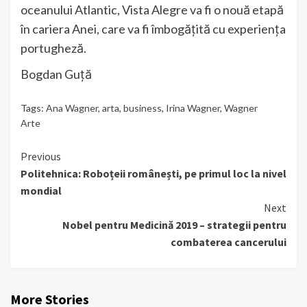
oceanului Atlantic, Vista Alegre va fi o nouă etapă
în cariera Anei, care va fi îmbogățită cu experiența
portugheză.
Bogdan Guță
Tags:
Ana Wagner
,
arta
,
business
,
Irina Wagner
,
Wagner
Arte
Continue
Previous
Politehnica: Roboțeii românești, pe primul loc la nivel
Reading
mondial
Next
Nobel pentru Medicină 2019 – strategii pentru
combaterea cancerului
More Stories