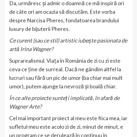
Da, urmăresc și admir o doamnă ce mă inspiră ori
de câte ori am ocazia să discutăm. Este vorba
despre Narcisa Pheres, fondatoarea brandului
luxury de bijuterii Pheres.
Ce curent (sau ce stil) artistic iubește pasionata de
artă Irina Wagner?
Suprarealismul. Viața în România de zi cu zi este
ceva ce ține de surreal. Dacă ne gândim altfel la
lucruri sau fără un pic de umor (ba chiar mai mult
umor), putem ajunge la nevroză și boală chiar.
În ce alte proiecte sunteți implicată, în afară de
Wagner Arte?
Cel mai important proiect al meu este fiica mea, iar
sufletul meu este acolo zi de zi, minut de minut, e
un program ce se derulează în continuu în