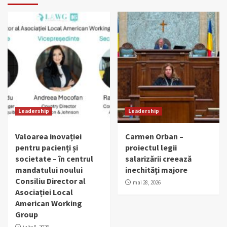
Leadership
Leadership
Valoarea inovației
Carmen Orban –
pentru pacienți și
proiectul legii
societate – în centrul
salarizării creează
mandatului noului
inechități majore
Consiliu Director al
mai 28, 2026
Asociației Local
American Working
Group