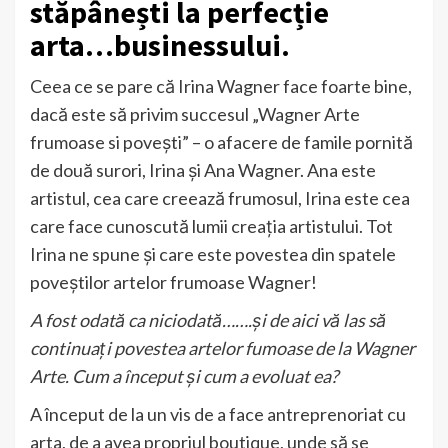
stăpânești la perfecție
arta…businessului.
Ceea ce se pare că Irina Wagner face foarte bine,
dacă este să privim succesul „Wagner Arte
frumoase si povești” – o afacere de famile pornită
de două surori, Irina și Ana Wagner. Ana este
artistul, cea care creează frumosul, Irina este cea
care face cunoscută lumii creația artistului. Tot
Irina ne spune și care este povestea din spatele
poveștilor artelor frumoase Wagner!
A fost odată ca niciodată…….și de aici vă las să
continuați povestea artelor fumoase de la Wagner
Arte. Cum a început și cum a evoluat ea?
A început de la un vis de a face antreprenoriat cu
arta, de a avea propriul boutique, unde să se