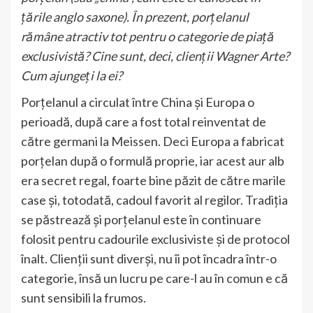
țările anglo saxone). În prezent, porțelanul
rămâne atractiv tot pentru o categorie de piață
exclusivistă? Cine sunt, deci, clienții Wagner Arte?
Cum ajungeți la ei?
Porțelanul a circulat între China și Europa o
perioadă, după care a fost total reinventat de
către germani la Meissen. Deci Europa a fabricat
porțelan după o formulă proprie, iar acest aur alb
era secret regal, foarte bine păzit de către marile
case și, totodată, cadoul favorit al regilor. Tradiția
se păstrează și porțelanul este în continuare
folosit pentru cadourile exclusiviste și de protocol
înalt. Clienții sunt diverși, nu îi pot încadra într-o
categorie, însă un lucru pe care-l au în comun e că
sunt sensibili la frumos.