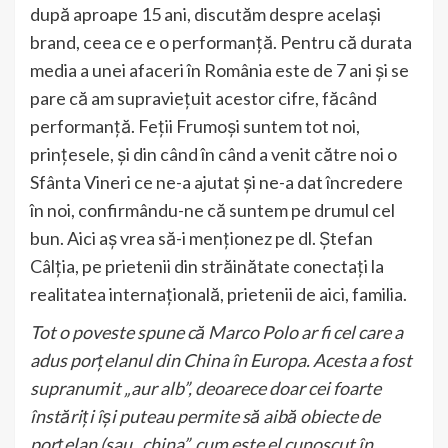
după aproape 15 ani, discutăm despre același
brand, ceea ce e o performanță. Pentru că durata
media a unei afaceri în România este de 7 ani și se
pare că am supraviețuit acestor cifre, făcând
performanță. Feții Frumoși suntem tot noi,
prințesele, și din când în când a venit către noi o
Sfânta Vineri ce ne-a ajutat și ne-a dat încredere
în noi, confirmându-ne că suntem pe drumul cel
bun. Aici aș vrea să-i menționez pe dl. Ștefan
Câlția, pe prietenii din străinătate conectați la
realitatea internațională, prietenii de aici, familia.
Tot o poveste spune că Marco Polo ar fi cel care a
adus porțelanul din China în Europa. Acesta a fost
supranumit „aur alb”, deoarece doar cei foarte
înstăriți își puteau permite să aibă obiecte de
porțelan (sau „china”, cum este el cunoscut în