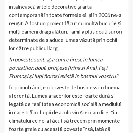
întâlnească artele decorative și arta
contemporană în toate formele ei, și în 2005 ne-a
reușit. A fost un proiect făcut cu multă bucurie și
mulți oameni dragi alături, familia plus două surori
determinate de a aduce lumea văzută prin ochii
lor către publicul larg.
În poveste sunt, așa cum e firesc în lumea
poveștilor, două prințese (Irina si Ana). Feți
Frumoși și lupi fioroși există în basmul voastru?
În primul rând, e o poveste de business cu boema
aferentă. Lumea afacerilor este foarte dură și
legată de realitatea economică socială a mediului
în care trăim. Lupii de acolo vin și ei dau direcția
climatului ce ne-a făcut să trecem prin momente
foarte grele cu această poveste însă, iată că,