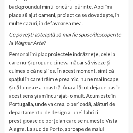
backgroundul minții oricărui părinte. Apoi îmi
place să ajut oameni, proiect ce se dovedește, în
multe cazuri, în defavoarea mea.
Ce povești așteaptă să mai fie spuse/descoperite
la Wagner Arte?
Personal îmi plac proiectele îndrăznețe, cele la
care nu-și propune cineva măcar să viseze și
culmea e că ne și ies. În acest moment, simt că
spațiul în care trăim e prea mic, nu ne mai încape,
și că lumea e a noastră. Ana a făcut deja un pas în
acest sens și am încurajat- o mult. Acum este în
Portugalia, unde va crea, o perioadă, alături de
departamentul de design al unei fabrici
prestigioase de porțelan care se numește Vista
Alegre. La sud de Porto, aproape de malul