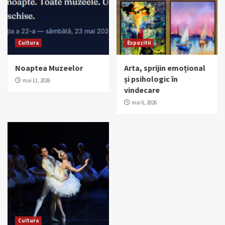
Cultura
Expozitii
Noaptea Muzeelor
Arta, sprijin emoțional
și psihologic în
mai 11, 2026
vindecare
mai 6, 2026
Cultura