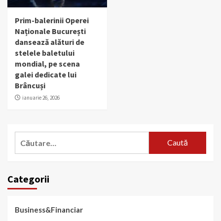
Prim-balerinii Operei
Naționale București
dansează alături de
stelele baletului
mondial, pe scena
galei dedicate lui
Brâncuși
ianuarie 26, 2026
Caută
după:
Categorii
Business&Financiar