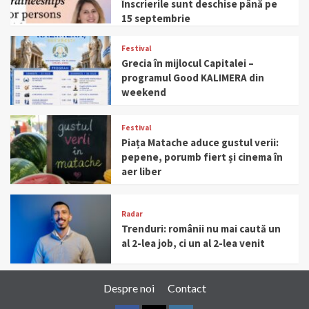
Înscrierile sunt deschise până pe
15 septembrie
Festival
Grecia în mijlocul Capitalei –
programul Good KALIMERA din
weekend
Festival
Piața Matache aduce gustul verii:
pepene, porumb fiert și cinema în
aer liber
Radar
Trenduri: românii nu mai caută un
al 2-lea job, ci un al 2-lea venit
Despre noi
Contact