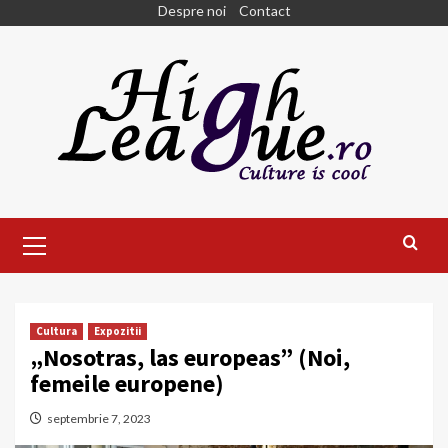
Skip
Despre noi
Contact
to
content
Primary
Menu
Cultura
Expozitii
„Nosotras, las europeas” (Noi,
femeile europene)
septembrie 7, 2023