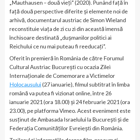
„Mauthausen – două vieţi” (2020). Punând faţă în
faţă două perspective diferite şi elemente noi de
arhivă, documentarul austriac de Simon Wieland
reconstituie viaţa de zi cu zi din această imensă
închisoare destinată „duşmanilor politici ai
Reichului ce nu mai puteau fi reeducaţi”.
Oferit în premieră în România de către Forumul
Cultural Austriac Bucureşti cu ocazia Zilei
Internaţionale de Comemorare a Victimelor
Holocausului
(27 ianuarie), filmul subtitrat în limba
română va putea fi vizionat online, între 26
ianuarie 2021 (ora 18.00) şi 24 februarie 2021 (ora
23.00), pe platforma Vimeo. Acest eveniment este
susţinut de Ambasada Israelului la Bucureşti şi de
Federaţia Comunităţilor Evreieşti din România.