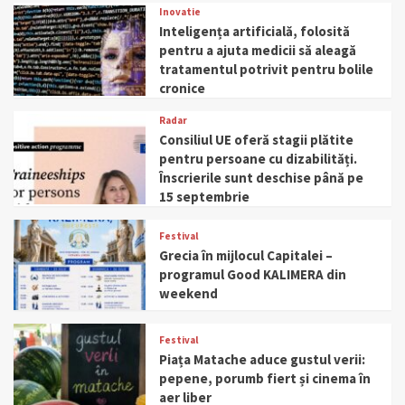
Inovatie
Inteligența artificială, folosită
pentru a ajuta medicii să aleagă
tratamentul potrivit pentru bolile
cronice
Radar
Consiliul UE oferă stagii plătite
pentru persoane cu dizabilități.
Înscrierile sunt deschise până pe
15 septembrie
Festival
Grecia în mijlocul Capitalei –
programul Good KALIMERA din
weekend
Festival
Piața Matache aduce gustul verii:
pepene, porumb fiert și cinema în
aer liber