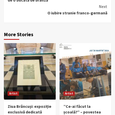
de o bucată de brânză
Next
O iubire stranie franco-germană
More Stories
Artist
Artist
Ziua Brâncuși: expoziție
”Ce-ai făcut la
exclusivă dedicată
școală?” – povestea