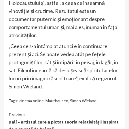
Holocaustului și, astfel, a ceea ce înseamnă
vinovăție și cruzime. Rezultatul este un
documentar puternic și emoționant despre
comportamentul uman şi, mai ales, inuman în fața
atrocităţilor.
„Ceea ce s-a întâmplat atunci e în continuare
prezent și azi. Se poate vedea atât pe fețele
protagoniștilor, cât şi întipărit în peisaj, în lagăr, în
sat. Filmul încearcă să desluşească spiritul acelor
locuri prin imagini răscolitoare”, explică regizorul
Simon Wieland.
Tags:
cinema online
,
Mauthausen
,
Simon Wieland
Continue
Previous
Dalí – artistul care a pictat teoria relativității inspirat
Reading