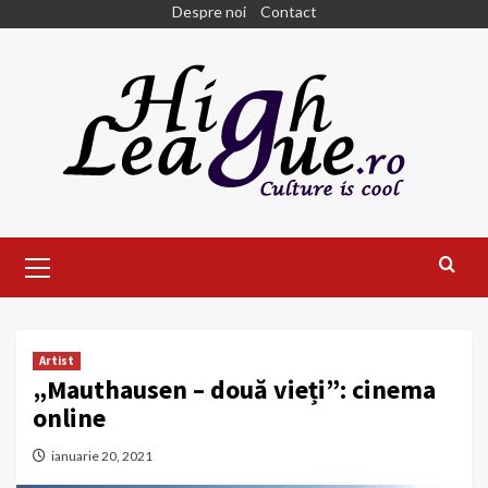
Skip
Despre noi
Contact
to
content
Primary
Menu
Artist
„Mauthausen – două vieți”: cinema
online
ianuarie 20, 2021