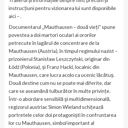
Trailerul şi informaţiile despre film, precum şi
instrucţiuni pentru vizionarea lui sunt disponibile
aici – .
Documentarul „Mauthausen – două vieţi” spune
povestea a doi martori oculari ai ororilor
petrecute în lagărul de concentrare de la
Mauthausen (Austria), în timpul regimului nazist –
prizonierul Stanisław Leszczyński, originar din
Łódź (Polonia), şi Franz Hackl, localnic din
Mauthausen, care lucra acolo ca ucenic lăcătuș.
Două destine cum nu se poate mai diferite, dar
care se aseamănă tulburător în multe privinţe.
Într-o abordare sensibilă şi multidimensională,
regizorul austriac Simon Wieland schiţează
portretele celor doi protagoniști în confruntarea
lor cu Mauthausen, simbol important al