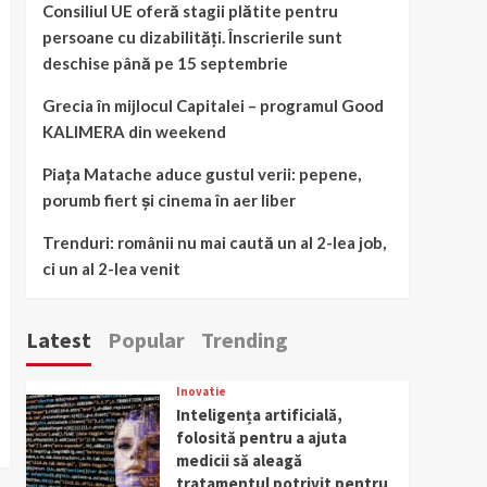
Consiliul UE oferă stagii plătite pentru
persoane cu dizabilități. Înscrierile sunt
deschise până pe 15 septembrie
Grecia în mijlocul Capitalei – programul Good
KALIMERA din weekend
Piața Matache aduce gustul verii: pepene,
porumb fiert și cinema în aer liber
Trenduri: românii nu mai caută un al 2-lea job,
ci un al 2-lea venit
Latest
Popular
Trending
Inovatie
Inteligența artificială,
folosită pentru a ajuta
medicii să aleagă
tratamentul potrivit pentru