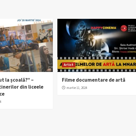
Artist
ut la școală?” –
Filme documentare de artă
inerilor din liceele
martie 11, 2024
ce
4