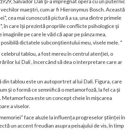
n 1929, Salvador Dalí și-a impregnat opera cu un puternic
ic vechilor maeștri, cum ar fi Hieronymus Bosch. Această
iei”, cea mai cunoscută pictură a sa, una dintre primele
 în care își prezintă propriile conflicte psihologice și
de imaginile pe care le văd că apar pe pânza mea,
 posibilă dictatele subconștientului meu, visele mele. “
 celebrul tablou, a fost mereu în centrul atenției, o
crărilor lui Dalí , încercând să dea o interpretare care ar
ă din tablou este un autoportret al lui Dalí. Figura, care
cum și o formă ce semnifică o metamorfoză, la fel ca și
hid. Metamorfoza este un concept cheie în mișcarea
are a viselor.
memoriei” face aluzie la influența progreselor științei în
reflectă un accent freudian asupra peisajului de vis, în timp