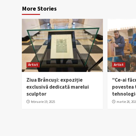
More Stories
Artist
Artist
Ziua Brâncuși: expoziție
”Ce-ai făc
exclusivă dedicată marelui
povestea t
sculptor
tehnologi
februarie 19, 2025
martie 26, 202