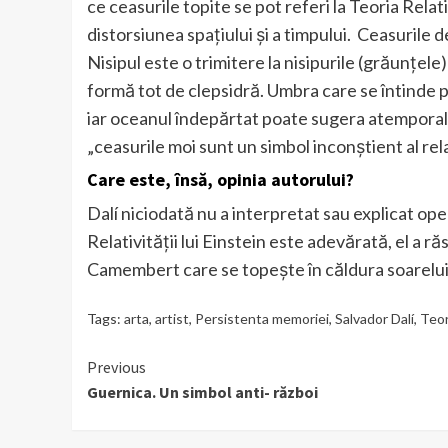
ce ceasurile topite se pot referi la Teoria Relativ
distorsiunea spațiului și a timpului. Ceasurile 
Nisipul este o trimitere la nisipurile (grăunțele) 
formă tot de clepsidră. Umbra care se întinde 
iar oceanul îndepărtat poate sugera atemporali
„ceasurile moi sunt un simbol inconștient al relat
Care este, însă, opinia autorului?
Dalí niciodată nu a interpretat sau explicat ope
Relativității lui Einstein este adevărată, el a r
Camembert care se topește în căldura soarelui”
Tags:
arta
,
artist
,
Persistenta memoriei
,
Salvador Dalí
,
Teor
Continue
Previous
Guernica. Un simbol anti- război
Reading