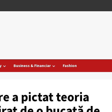
y
Business & Financiar
Fashion
re a pictat teoria
pirat de o bucată de