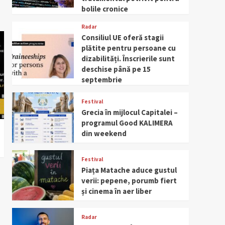
bolile cronice
Radar
Consiliul UE oferă stagii
plătite pentru persoane cu
dizabilități. Înscrierile sunt
deschise până pe 15
septembrie
Festival
Grecia în mijlocul Capitalei –
programul Good KALIMERA
din weekend
Festival
Piața Matache aduce gustul
verii: pepene, porumb fiert
și cinema în aer liber
Radar