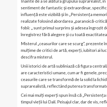
Înainte de a se alătura grupului suprarealist, î
sentiment de fantastic și extraordinar, specif
influență este vizibilă și în „Persistența memor
realizate folosind abordarea „paranoică-critică”,
fobii: „ sunt primul surprins și adesea îngrozit 
înregistrez fără alegere și cu toată exactitatea
Misterul „ceasurilor care se scurg”, prezente în
mulțime de critici de artă, experți, iubitori ai lu
descifra misterul.
Unii istorici de artă subliniază că figura central
are caracteristici umane, cum ar fi genele, pre
ceasurile care se transformă de la solid la lic
suprarealistă, reflectând puterea transformato
Cei mai mulți experți spun însă că „Persistența 
timpul vieții lui Dalí. Peisajul clar, dar de vis, 