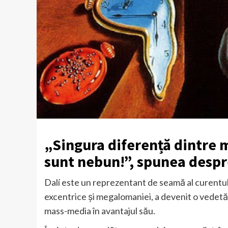
„Singura diferență dintre m
sunt nebun!”, spunea despre
Dalí este un reprezentant de seamă al curentului 
excentrice și megalomaniei, a devenit o vedetă 
mass-media în avantajul său.