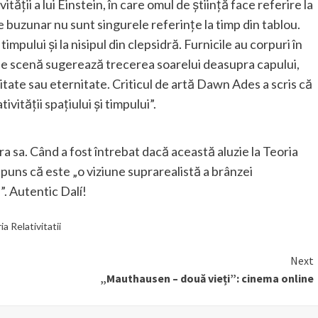
ității a lui Einstein, în care omul de știință face referire la
de buzunar nu sunt singurele referințe la timp din tablou.
timpului și la nisipul din clepsidră. Furnicile au corpuri în
pe scenă sugerează trecerea soarelui deasupra capului,
tate sau eternitate. Criticul de artă Dawn Ades a scris că
ivității spațiului și timpului”.
ra sa. Când a fost întrebat dacă această aluzie la Teoria
ăspuns că este „o viziune suprarealistă a brânzei
. Autentic Dalí!
ia Relativitatii
Next
„Mauthausen – două vieți”: cinema online