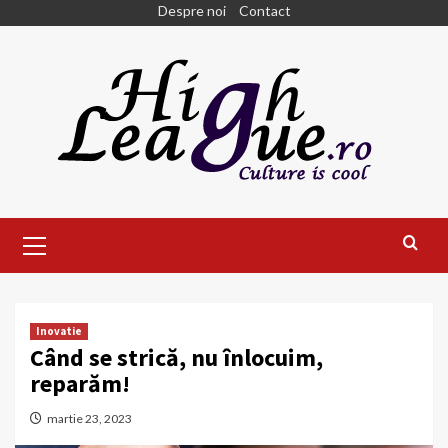
Skip
Despre noi
Contact
to
content
Primary
Menu
Inovatie
Când se strică, nu înlocuim,
reparăm!
martie 23, 2023