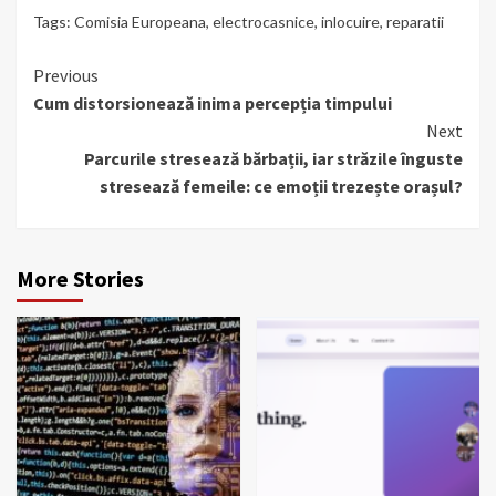
Tags:
Comisia Europeana
,
electrocasnice
,
inlocuire
,
reparatii
Continue
Previous
Cum distorsionează inima percepția timpului
Reading
Next
Parcurile stresează bărbații, iar străzile înguste
stresează femeile: ce emoții trezește orașul?
More Stories