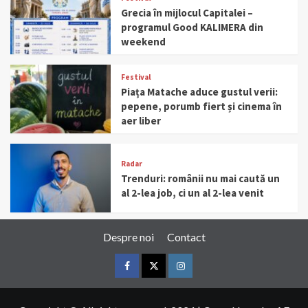
Grecia în mijlocul Capitalei –
programul Good KALIMERA din
weekend
Festival
Piața Matache aduce gustul verii:
pepene, porumb fiert și cinema în
aer liber
Radar
Trenduri: românii nu mai caută un
al 2-lea job, ci un al 2-lea venit
Despre noi
Contact
Facebook
Twitter
Instagram