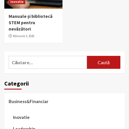
Inovatie
Manuale și bibliotecă
STEM pentru
nevăzători
februarie 3, 2026
Caută
după:
Categorii
Business&Financiar
Inovatie
Leadership