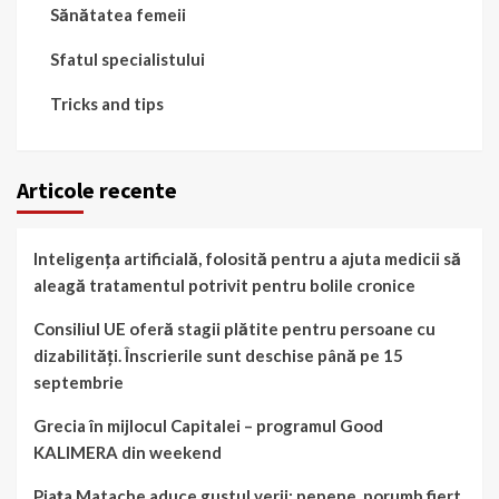
Sănătatea femeii
Sfatul specialistului
Tricks and tips
Articole recente
Inteligența artificială, folosită pentru a ajuta medicii să
aleagă tratamentul potrivit pentru bolile cronice
Consiliul UE oferă stagii plătite pentru persoane cu
dizabilități. Înscrierile sunt deschise până pe 15
septembrie
Grecia în mijlocul Capitalei – programul Good
KALIMERA din weekend
Piața Matache aduce gustul verii: pepene, porumb fiert