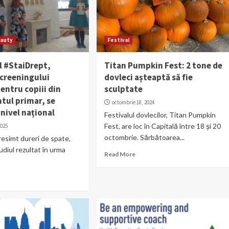
auty
Festival
 #StaiDrept,
Titan Pumpkin Fest: 2 tone de
screeningului
dovleci așteaptă să fie
entru copiii din
sculptate
tul primar, se
octombrie 18, 2024
 nivel național
Festivalul dovlecilor, Titan Pumpkin
Fest, are loc în Capitală între 18 și 20
2025
octombrie. Sărbătoarea...
 resimt dureri de spate,
udiul rezultat în urma
Read More