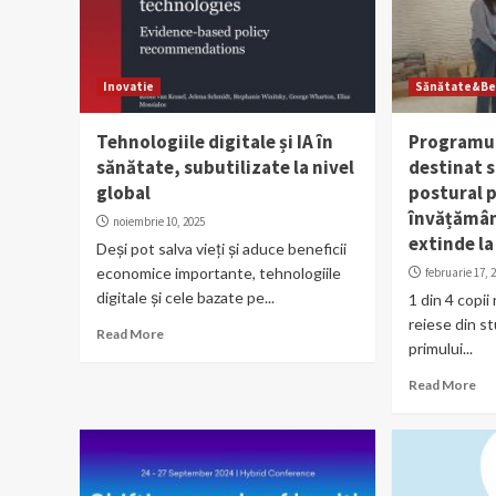
Inovatie
Sănătate&Be
Tehnologiile digitale și IA în
Programul
sănătate, subutilizate la nivel
destinat 
global
postural p
învățămân
noiembrie 10, 2025
extinde la
Deși pot salva vieți și aduce beneficii
economice importante, tehnologiile
februarie 17, 
digitale și cele bazate pe...
1 din 4 copii
reiese din st
Read More
primului...
Read More