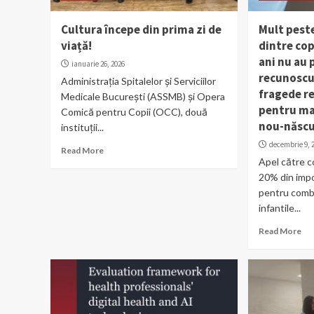
Cultura începe din prima zi de
Mult pest
viață!
dintre co
ani nu au
ianuarie 26, 2026
recunoscut
Administrația Spitalelor și Serviciilor
fragede re
Medicale București (ASSMB) și Opera
pentru ma
Comică pentru Copii (OCC), două
nou-născ
instituții...
decembrie 9, 
Read More
Apel către c
20% din impoz
pentru comba
infantile...
Read More