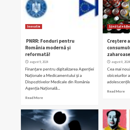
Inovatie
Sănătate&Be
PNRR: Fonduri pentru
Creștere 
România modernă și
consumulu
reformată!
zaharoase 
august 9, 2024
august 8, 202
Finanțare pentru digitalizarea Agenției
Cea mai nouă
Naționale a Medicamentului și a
obiceiurilor 
Dispozitivelor Medicale din România
adolescențilo
Agenția Națională...
Read More
Read More