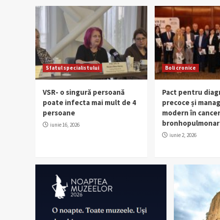
Sfatul specialistului
Boli cronice
VSR- o singură persoană
Pact pentru diag
poate infecta mai mult de 4
precoce și mana
persoane
modern în cancer
bronhopulmonar
iunie 16, 2026
iunie 2, 2026
Blog