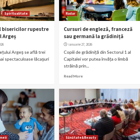
Spiritualitate
Radar
 bisericilor rupestre
Cursuri de engleză, franceză
l Argeș
sau germană la grădiniță
026
ianuarie 27, 2026
ețului Argeș se află trei
Copiii de grădiniță din Sectorul 1 al
mai spectaculoase lăcașuri
Capitalei vor putea învăța o limbă
străină prin...
Read More
meii
Sănătate&Beauty