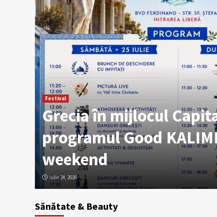
Festival
Grecia în mijlocul Capita
e în
programul Good KALIM
weekend
iulie 24, 2026
Sănătate & Beauty