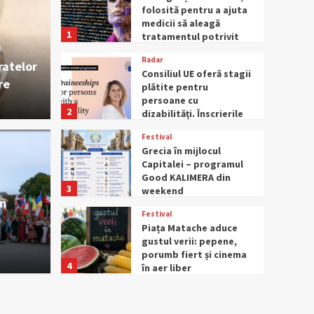
folosită pentru a ajuta
medicii să aleagă
1
tratamentul potrivit
pentru bolile cronice
Radar
ratelor
Consiliul UE oferă stagii
re
plătite pentru
persoane cu
2
dizabilități. Înscrierile
sunt deschise până pe
Festival
15 septembrie
Grecia în mijlocul
aduce gustul verii:
Capitalei – programul
Festival
Good KALIMERA din
3
 fiert și cinema în
Wish
weekend
um
Festival
lumi
Piața Matache aduce
gustul verii: pepene,
porumb fiert și cinema
iunie 18, 202
4
în aer liber
Radar
Trenduri: românii nu