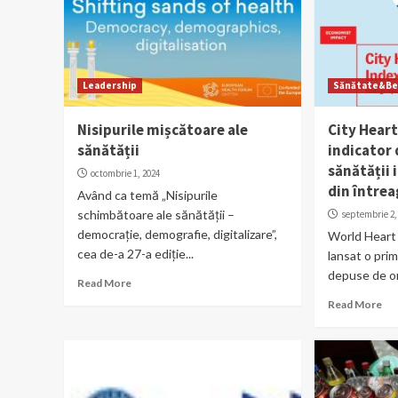
Leadership
Sănătate&Be
Nisipurile mișcătoare ale
City Hear
sănătății
indicator 
sănătății 
octombrie 1, 2024
din între
Având ca temă „Nisipurile
schimbătoare ale sănătății –
septembrie 2,
democrație, demografie, digitalizare”,
World Heart
cea de-a 27-a ediție...
lansat o prim
depuse de or
Read More
Read More