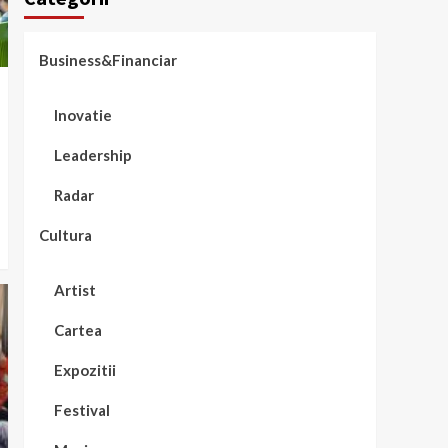
porumb fiert și cinema
4
în aer liber
Business&Financiar
Radar
Trenduri: românii nu
Inovatie
mai caută un al 2-lea
job, ci un al 2-lea venit
5
Leadership
Radar
Cultura
Artist
Cartea
Expozitii
Festival