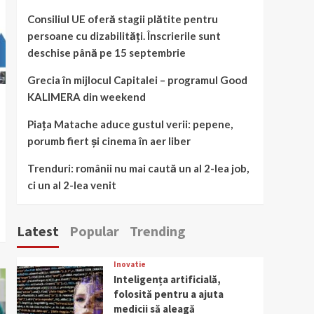
Consiliul UE oferă stagii plătite pentru
persoane cu dizabilități. Înscrierile sunt
deschise până pe 15 septembrie
Grecia în mijlocul Capitalei – programul Good
KALIMERA din weekend
Piața Matache aduce gustul verii: pepene,
porumb fiert și cinema în aer liber
Trenduri: românii nu mai caută un al 2-lea job,
ci un al 2-lea venit
Latest
Popular
Trending
Inovatie
Inteligența artificială,
folosită pentru a ajuta
medicii să aleagă