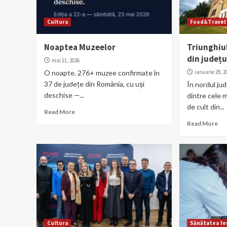
Cultura
Food&Travel
Noaptea Muzeelor
Triunghiul
din județu
mai 11, 2026
O noapte. 276+ muzee confirmate în
ianuarie 29, 2
37 de județe din România, cu uși
În nordul jud
deschise —...
dintre cele 
de cult din...
Read More
Read More
Cultura
Sănătatea fe