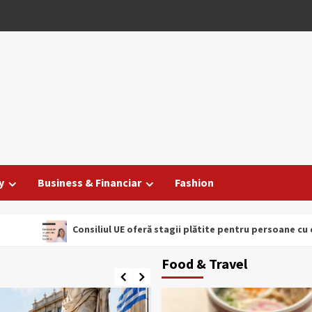
y
Business & Financiar
Fashion
 UE oferă stagii plătite pentru persoane cu dizabilități. Înscrierile
Food & Travel