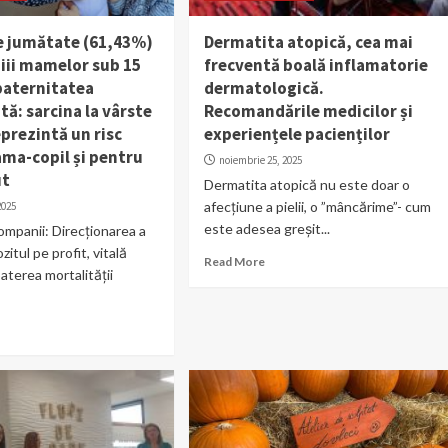
e jumătate (61,43%)
Dermatita atopică, cea mai
piii mamelor sub 15
frecventă boală inflamatorie
 paternitatea
dermatologică.
ă: sarcina la vârste
Recomandările medicilor și
prezintă un risc
experiențele pacienților
ma-copil și pentru
noiembrie 25, 2025
ut
Dermatita atopică nu este doar o
afecțiune a pielii, o ”mâncărime”- cum
2025
este adesea greșit...
ompanii: Direcţionarea a
itul pe profit, vitală
Read More
terea mortalității