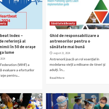
auty
Sănătate&Beauty
tbeat Index –
Ghid de responsabilizare a
de referință al
antrenorilor pentru o
inimii în 50 de orașe
sănătate mai bună
aga lume
august 21, 2024
 2024
Antrenorii joacă un rol esențial în
modelarea vieții a milioane de tineri și
 Federation (WHF) a
adulți. În...
ă evaluare a eforturilor
așe pentru...
Read More