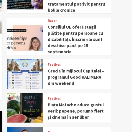
tratamentul potrivit pentru
bolile cronice
Radar
Consiliul UE oferă stagii
plătite pentru persoane cu
dizabilități. Înscrierile sunt
deschise până pe 15
septembrie
Festival
Grecia în mijlocul Capitalei –
programul Good KALIMERA
din weekend
Festival
Piața Matache aduce gustul
verii: pepene, porumb fiert
și cinema în aer liber