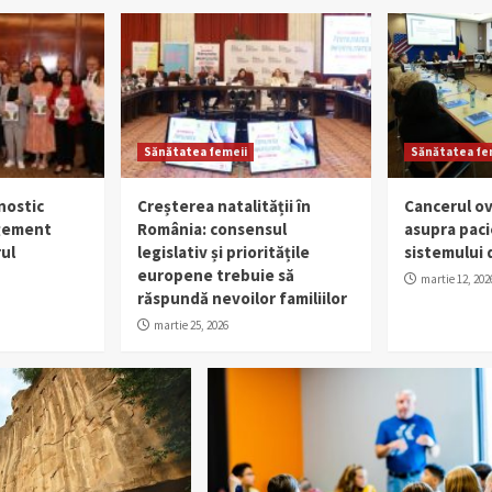
Sănătatea femeii
Sănătatea fe
nostic
Creșterea natalității în
Cancerul ov
gement
România: consensul
asupra paci
ul
legislativ și prioritățile
sistemului 
europene trebuie să
martie 12, 202
răspundă nevoilor familiilor
martie 25, 2026