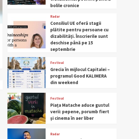
bolile cronice
Radar
Consiliul UE oferă stagii
plătite pentru persoane cu
dizabilități. Înscrierile sunt
deschise până pe 15
septembrie
Festival
Grecia în mijlocul Capitalei –
programul Good KALIMERA
din weekend
Festival
Piața Matache aduce gustul
verii: pepene, porumb fiert
și cinema în aer liber
Radar