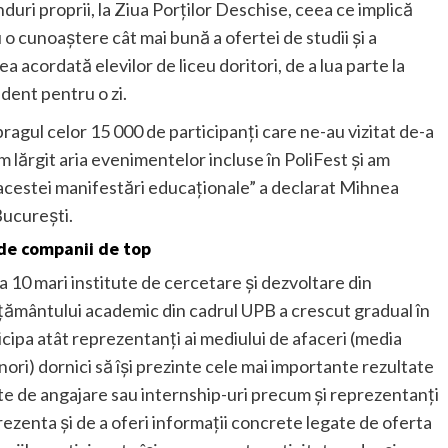
nduri proprii, la Ziua Porților Deschise, ceea ce implică
 o cunoaștere cât mai bună a ofertei de studii și a
a acordată elevilor de liceu doritori, de a lua parte la
udent pentru o zi.
ragul celor 15 000 de participanți care ne-au vizitat de-a
m lărgit aria evenimentelor incluse în PoliFest și am
i acestei manifestări educaționale” a declarat Mihnea
Bucureşti.
 de companii de top
 a 10 mari institute de cercetare și dezvoltare din
ățământului academic din cadrul UPB a crescut gradual în
icipa atât reprezentanți ai mediului de afaceri (media
nori) dornici să îşi prezinte cele mai importante rezultate
rte de angajare sau internship-uri precum şi reprezentanţi
prezenta și de a oferi informații concrete legate de oferta