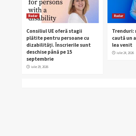
Radar
Radar
Consiliul UE oferă stagii
Trenduri:
plătite pentru persoane cu
caută un al
dizabilități. Înscrierile sunt
lea venit
deschise până pe 15
iulie 24, 2026
septembrie
iulie 29, 2026