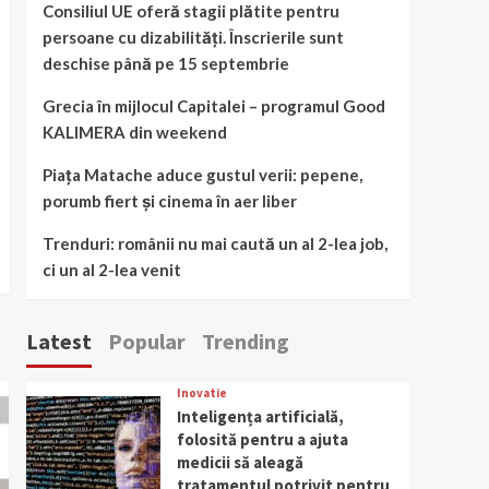
Consiliul UE oferă stagii plătite pentru
persoane cu dizabilități. Înscrierile sunt
deschise până pe 15 septembrie
Grecia în mijlocul Capitalei – programul Good
KALIMERA din weekend
Piața Matache aduce gustul verii: pepene,
porumb fiert și cinema în aer liber
Trenduri: românii nu mai caută un al 2-lea job,
ci un al 2-lea venit
Latest
Popular
Trending
Inovatie
Inteligența artificială,
folosită pentru a ajuta
medicii să aleagă
tratamentul potrivit pentru