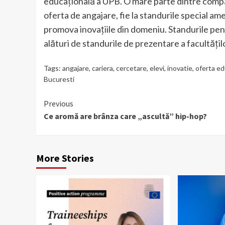
educațională a UPB. O mare parte dintre compani
oferta de angajare, fie la standurile special ame
promova inovațiile din domeniu. Standurile pen
alături de standurile de prezentare a facultăţil
Tags:
angajare
,
cariera
,
cercetare
,
elevi
,
inovatie
,
oferta ed
Bucuresti
Continue
Previous
Ce aromă are brânza care „ascultă” hip-hop?
Reading
More Stories