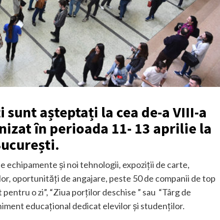
 sunt așteptați la cea de-a VIII-a
nizat în perioada 11- 13 aprilie la
București.
de echipamente și noi tehnologii, expoziții de carte,
lor, oportunități de angajare, peste 50 de companii de top
t pentru o zi”, “Ziua porților deschise ” sau “Târg de
iment educațional dedicat elevilor și studenților.