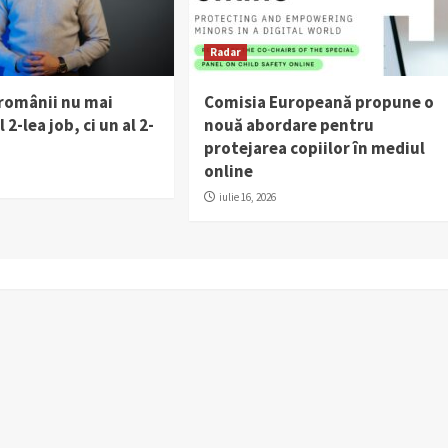
Radar
 românii nu mai
Comisia Europeană propune o
 2-lea job, ci un al 2-
nouă abordare pentru
protejarea copiilor în mediul
online
iulie 16, 2026