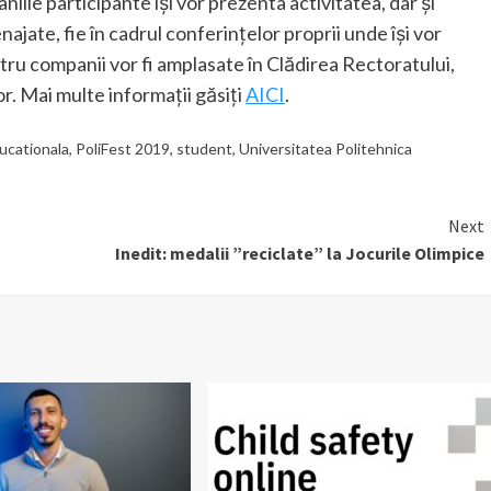
ile participante îşi vor prezenta activitatea, dar şi
najate, fie în cadrul conferinţelor proprii unde îşi vor
tru companii vor fi amplasate în Clădirea Rectoratului,
or. Mai multe informații găsiți
AICI
.
ucationala
,
PoliFest 2019
,
student
,
Universitatea Politehnica
Next
Inedit: medalii ”reciclate” la Jocurile Olimpice