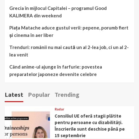
Grecia în mijlocul Capitalei – programul Good
KALIMERA din weekend
Piața Matache aduce gustul verii: pepene, porumb fiert
și cinema în aer liber
Trenduri: românii nu mai caută un al 2-lea job, ci un al 2-
lea venit
Când anime-ul ajunge în farfurie: povestea
preparatelor japoneze devenite celebre
Latest
Popular
Trending
Radar
Consiliul UE oferă stagii plătite
pentru persoane cu dizabilități.
Înscrierile sunt deschise până pe
15 septembrie