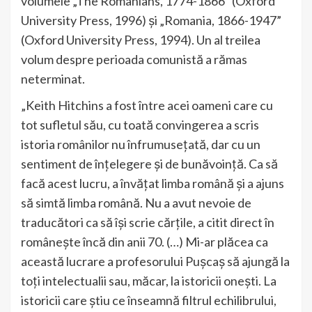
volumele „The Romanians, 1774-1866” (Oxford
University Press, 1996) și „Romania, 1866-1947”
(Oxford University Press, 1994). Un al treilea
volum despre perioada comunistă a rămas
neterminat.
„Keith Hitchins a fost între acei oameni care cu
tot sufletul său, cu toată convingerea a scris
istoria românilor nu înfrumusețată, dar cu un
sentiment de înțelegere și de bunăvoință. Ca să
facă acest lucru, a învățat limba română și a ajuns
să simtă limba română. Nu a avut nevoie de
traducători ca să își scrie cărțile, a citit direct în
românește încă din anii 70. (…) Mi-ar plăcea ca
această lucrare a profesorului Pușcaș să ajungă la
toți intelectualii sau, măcar, la istoricii onești. La
istoricii care știu ce înseamnă filtrul echilibrului,