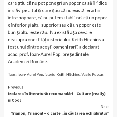
care știu că nu pot ponegri un popor ca să îl ridice
în slăvi pe altul și care știu că nu există ierarhii
între popoare, că nu putem stabili noi că un popor
e inferior și altul superior sau că un popor este
bun și altul este rău. Nu există așa ceva, e
deasupra onestității istoricului. Keith Hitchins a
fost unul dintre acești oameni rari”, a declarat
acad. prof. Ioan-Aurel Pop, președintele
Academiei Române.
Tags:
Ioan- Aurel Pop
,
istoric
,
Keith Hitchins
,
Vasile Puscas
Continue
Previous
Izolarea în literatură: recomandări – Culture (really)
Reading
is Cool
Next
Trianon, Trianon! – o carte „în căutarea echilibrului”