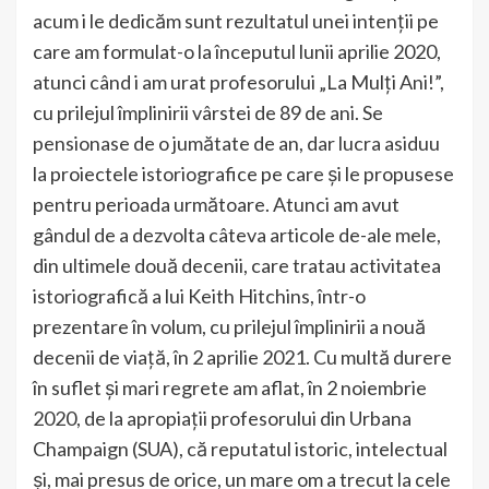
acum i le dedicăm sunt rezultatul unei intenții pe
care am formulat-o la începutul lunii aprilie 2020,
atunci când i am urat profesorului „La Mulți Ani!”,
cu prilejul împlinirii vârstei de 89 de ani. Se
pensionase de o jumătate de an, dar lucra asiduu
la proiectele istoriografice pe care și le propusese
pentru perioada următoare. Atunci am avut
gândul de a dezvolta câteva articole de-ale mele,
din ultimele două decenii, care tratau activitatea
istoriografică a lui Keith Hitchins, într-o
prezentare în volum, cu prilejul împlinirii a nouă
decenii de viață, în 2 aprilie 2021. Cu multă durere
în suflet și mari regrete am aflat, în 2 noiembrie
2020, de la apropiații profesorului din Urbana
Champaign (SUA), că reputatul istoric, intelectual
și, mai presus de orice, un mare om a trecut la cele