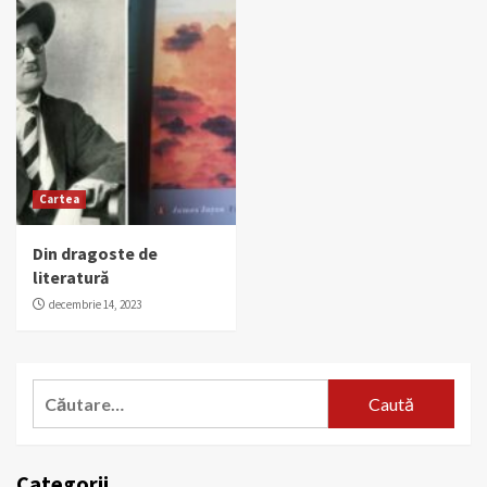
Cartea
Din dragoste de
literatură
decembrie 14, 2023
Caută
după:
Categorii