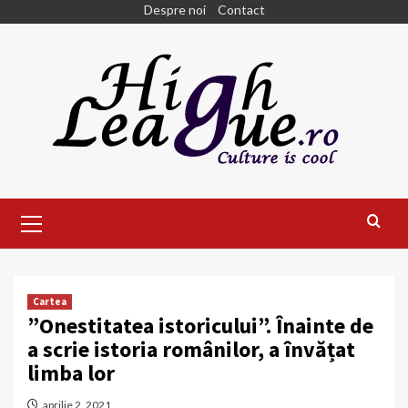
Skip
Despre noi
Contact
to
content
Primary
Menu
Cartea
”Onestitatea istoricului”. Înainte de
a scrie istoria românilor, a învățat
limba lor
aprilie 2, 2021