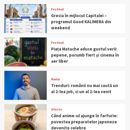
Festival
Grecia în mijlocul Capitalei –
programul Good KALIMERA din
weekend
Festival
Piața Matache aduce gustul verii:
pepene, porumb fiert și cinema în
aer liber
Radar
Trenduri: românii nu mai caută un
al 2-lea job, ci un al 2-lea venit
Oferte
Când anime-ul ajunge în farfurie:
povestea preparatelor japoneze
devenite celebre