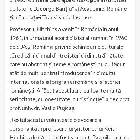
de Istorie „George Bariţiu” al Academiei Române
și a Fundației Transilvania Leaders.
Profesorul Hitchins a venit în România în anul
1961, în urma unui acord bilateral semnat în 1960
de SUA și România privind schimburile culturale.
„Cred că nici unul dintre istoricii din străinătate
care au abordat și temele românești nu au făcut
atât de mult pentru introducerea în circuitul
internațional a istorigrafiei române și a istoriei
românești. A făcut acest lucru cu foarte multă
seriozitate, cu onestitate, cu distincție”, a declarat
prof. univ. dr. Vasile Pușcaș.
„Textul acestui volum este o evocare a
personalității profesorului și istoricului Keith
Hitchins de către un fost student. Paginile pe care