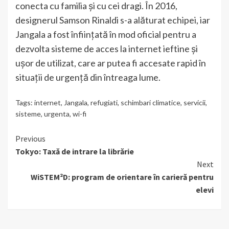
conecta cu familia și cu cei dragi. În 2016,
designerul Samson Rinaldi s-a alăturat echipei, iar
Jangala a fost înființată în mod oficial pentru a
dezvolta sisteme de acces la internet ieftine și
ușor de utilizat, care ar putea fi accesate rapid în
situații de urgență din întreaga lume.
Tags:
internet
,
Jangala
,
refugiati
,
schimbari climatice
,
servicii
,
sisteme
,
urgenta
,
wi-fi
Continue
Previous
Tokyo: Taxă de intrare la librărie
Reading
Next
WiSTEM²D: program de orientare în carieră pentru
elevi