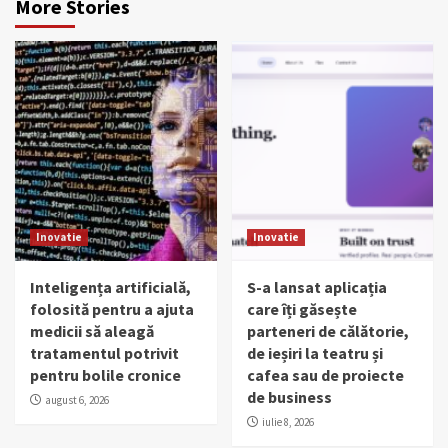
More Stories
Inovatie
Inovatie
Inteligența artificială,
S-a lansat aplicația
folosită pentru a ajuta
care îți găsește
medicii să aleagă
parteneri de călătorie,
tratamentul potrivit
de ieșiri la teatru și
pentru bolile cronice
cafea sau de proiecte
de business
august 6, 2026
iulie 8, 2026