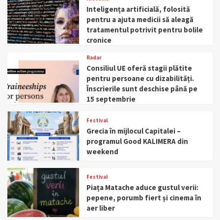
Inteligența artificială, folosită
pentru a ajuta medicii să aleagă
tratamentul potrivit pentru bolile
cronice
Radar
Consiliul UE oferă stagii plătite
pentru persoane cu dizabilități.
Înscrierile sunt deschise până pe
15 septembrie
Festival
Grecia în mijlocul Capitalei –
programul Good KALIMERA din
weekend
Festival
Piața Matache aduce gustul verii:
pepene, porumb fiert și cinema în
aer liber