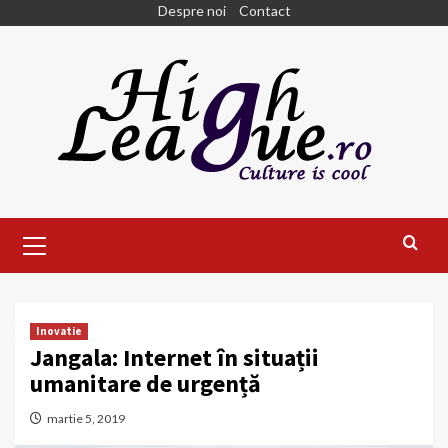
Skip
Despre noi
Contact
to
content
Primary
Menu
Inovatie
Jangala: Internet în situații
umanitare de urgență
martie 5, 2019