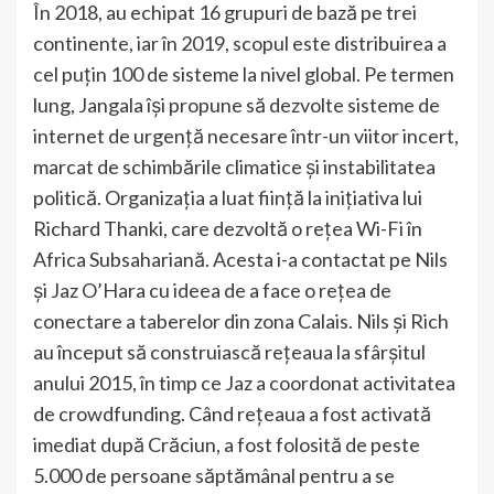
În 2018, au echipat 16 grupuri de bază pe trei
continente, iar în 2019, scopul este distribuirea a
cel puțin 100 de sisteme la nivel global. Pe termen
lung, Jangala își propune să dezvolte sisteme de
internet de urgență necesare într-un viitor incert,
marcat de schimbările climatice și instabilitatea
politică. Organizația a luat ființă la inițiativa lui
Richard Thanki, care dezvoltă o rețea Wi-Fi în
Africa Subsahariană. Acesta i-a contactat pe Nils
și Jaz O’Hara cu ideea de a face o rețea de
conectare a taberelor din zona Calais. Nils și Rich
au început să construiască rețeaua la sfârșitul
anului 2015, în timp ce Jaz a coordonat activitatea
de crowdfunding. Când rețeaua a fost activată
imediat după Crăciun, a fost folosită de peste
5.000 de persoane săptămânal pentru a se