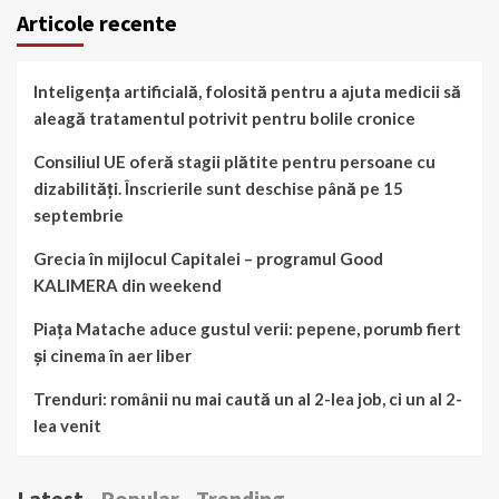
Articole recente
Inteligența artificială, folosită pentru a ajuta medicii să
aleagă tratamentul potrivit pentru bolile cronice
Consiliul UE oferă stagii plătite pentru persoane cu
dizabilități. Înscrierile sunt deschise până pe 15
septembrie
Grecia în mijlocul Capitalei – programul Good
KALIMERA din weekend
Piața Matache aduce gustul verii: pepene, porumb fiert
și cinema în aer liber
Trenduri: românii nu mai caută un al 2-lea job, ci un al 2-
lea venit
Latest
Popular
Trending