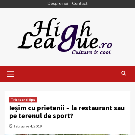
Skip
Despre noi
Contact
to
content
Primary
Menu
Tricks and tips
Ieșim cu prietenii – la restaurant sau
pe terenul de sport?
februarie 4, 2019