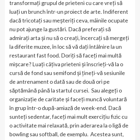
transformați grupul de prieteni cu care vreți să
luați un brunch într-un proiect de arte. Indiferent
dacă tricotați sau meșteriți ceva, mâinile ocupate
nu pot ajunge la gustări. Dacă preferați să
admirați arta și nu să o creați, încercați să mergeți
la diferite muzee, în loc să vă dați întâlnire la un
restaurant fast food. Doriți să faceți mai multă
mișcare? Luați câțiva prieteni și înscrieți-vă la o
cursă de fond sau semifond și țineți-vă sesiunile
de antrenament o dată sau de două ori pe
săptămână până la startul cursei. Sau alegeți o
organizație de caritate și faceți muncă voluntară
în grup într-o după-amiază de week-end. Dacă
sunteți sedentar, faceți mai mult exercițiu fizic cu
o activitate mai relaxată, prin aderarea la o ligă de
bowling sau softball, de exemplu. Acestea sunt,