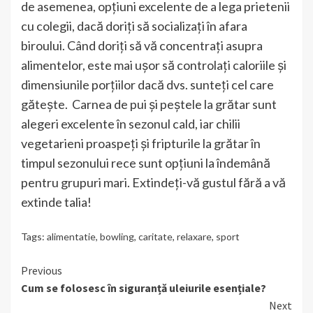
de asemenea, opțiuni excelente de a lega prietenii
cu colegii, dacă doriți să socializați în afara
biroului. Când doriți să vă concentrați asupra
alimentelor, este mai ușor să controlați caloriile și
dimensiunile porțiilor dacă dvs. sunteți cel care
gătește. Carnea de pui și peștele la grătar sunt
alegeri excelente în sezonul cald, iar chilii
vegetarieni proaspeți și fripturile la grătar în
timpul sezonului rece sunt opțiuni la îndemână
pentru grupuri mari. Extindeți-vă gustul fără a vă
extinde talia!
Tags:
alimentatie
,
bowling
,
caritate
,
relaxare
,
sport
Continue
Previous
Cum se folosesc în siguranță uleiurile esențiale?
Reading
Next