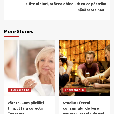
Câte uleiuri, atâtea obiceiuri: cu ce păstrăm
sănătatea pielii
More Stories
Tricks and tips
Tricks and tips
Vârsta. Cum păcăliți
Studiu: Efectul
timpul fără corecții
consumului de bere
”externe”
asupra vitezei și forței