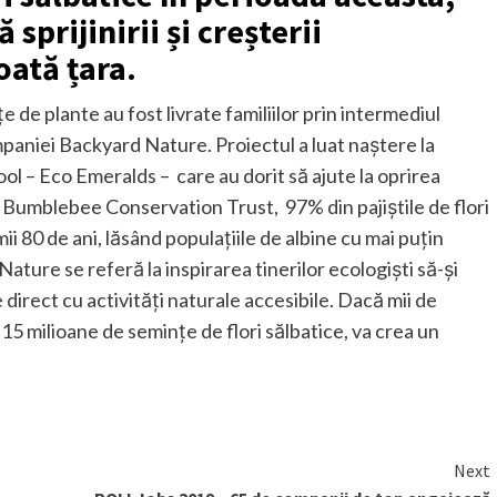
sprijinirii și creșterii
oată țara.
 de plante au fost livrate familiilor prin intermediul
paniei Backyard Nature. Proiectul a luat naștere la
pool – Eco Emeralds – care au dorit să ajute la oprirea
t Bumblebee Conservation Trust, 97% din pajiștile de flori
ii 80 de ani, lăsând populațiile de albine cu mai puțin
ature se referă la inspirarea tinerilor ecologiști să-și
direct cu activități naturale accesibile. Dacă mii de
 15 milioane de semințe de flori sălbatice, va crea un
Next