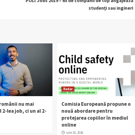
POLI Jobs 2019 – 65 de companii de top angajează
studenţi sau ingineri
Radar
 românii nu mai
Comisia Europeană propune o
 2-lea job, ci un al 2-
nouă abordare pentru
protejarea copiilor în mediul
online
iulie 16, 2026