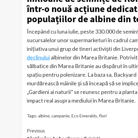
într-o nouă acțiune dedicată 
populațiilor de albine din t
Începând cu luna iulie, peste 330.000 de semințe
sucursalelor unor supermarketuri în cadrul cam
inițiativa unui grup de tineri activiști din Liver
declinului
albinelor din Marea Britanie. Potrivi
sălbatice din Marea Britanie au dispărut în ultim
spațiu pentru polenizare. La baza sa, Backyard N
murdărească mâinile și să înceapă să se implice 
„Gardieni ai naturii” se reunesc pentru a planta
impact real asupra mediului în Marea Britanie.
Tags:
albine
,
campanie
,
Eco Emeralds
,
flori
Continue
Previous