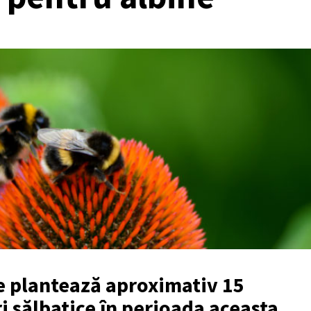
ie plantează aproximativ 15
i sălbatice în perioada aceasta,