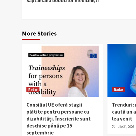
Săptămâna bobocilor mediciniști
Reading
More Stories
Radar
Radar
Consiliul UE oferă stagii
Trenduri:
plătite pentru persoane cu
caută un al
dizabilități. Înscrierile sunt
lea venit
deschise până pe 15
iulie 24, 2026
septembrie