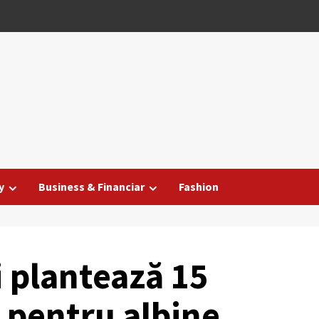
y
Business & Financiar
Fashion
i plantează 15
i pentru albine