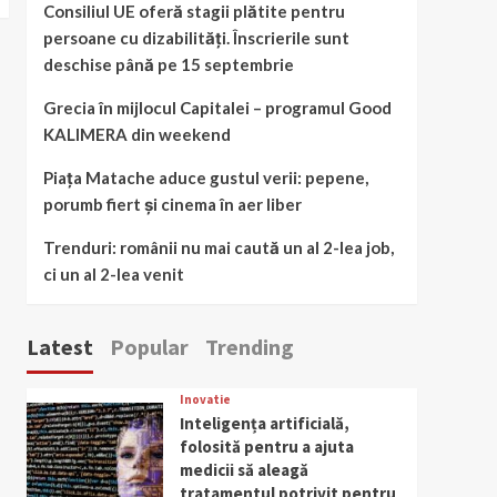
Consiliul UE oferă stagii plătite pentru
persoane cu dizabilități. Înscrierile sunt
deschise până pe 15 septembrie
Grecia în mijlocul Capitalei – programul Good
KALIMERA din weekend
Piața Matache aduce gustul verii: pepene,
porumb fiert și cinema în aer liber
Trenduri: românii nu mai caută un al 2-lea job,
ci un al 2-lea venit
Latest
Popular
Trending
Inovatie
Inteligența artificială,
folosită pentru a ajuta
medicii să aleagă
tratamentul potrivit pentru