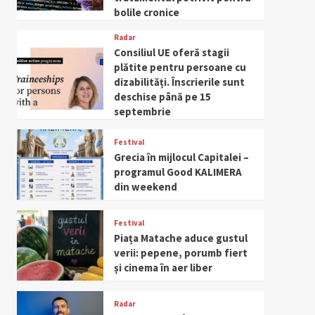
bolile cronice
Radar
Consiliul UE oferă stagii
plătite pentru persoane cu
dizabilități. Înscrierile sunt
deschise până pe 15
septembrie
Festival
Grecia în mijlocul Capitalei –
programul Good KALIMERA
din weekend
Festival
Piața Matache aduce gustul
verii: pepene, porumb fiert
și cinema în aer liber
Radar