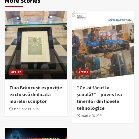
More Stories
Artist
Artist
Ziua Brâncuși: expoziție
”Ce-ai făcut la
exclusivă dedicată
școală?” – povestea
marelui sculptor
tinerilor din liceele
tehnologice
februarie 19, 2025
martie 26, 2024