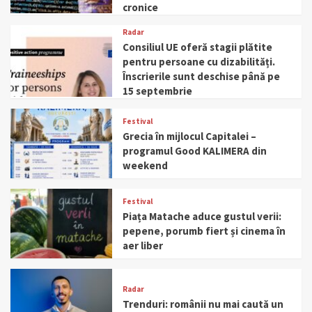
cronice
Radar
Consiliul UE oferă stagii plătite
pentru persoane cu dizabilități.
Înscrierile sunt deschise până pe
15 septembrie
Festival
Grecia în mijlocul Capitalei –
programul Good KALIMERA din
weekend
Festival
Piața Matache aduce gustul verii:
pepene, porumb fiert și cinema în
aer liber
Radar
Trenduri: românii nu mai caută un