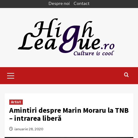
Skip
Despre noi
Contact
to
content
Primary
Menu
Artist
Amintiri despre Marin Moraru la TNB
– intrarea liberă
ianuarie 28, 2020