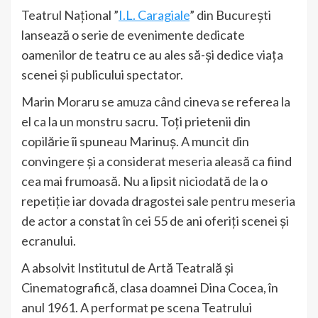
Teatrul Național ”
I.L. Caragiale
” din București
lansează o serie de evenimente dedicate
oamenilor de teatru ce au ales să-și dedice viața
scenei și publicului spectator.
Marin Moraru se amuza când cineva se referea la
el ca la un monstru sacru. Toți prietenii din
copilărie îi spuneau Marinuș. A muncit din
convingere și a considerat meseria aleasă ca fiind
cea mai frumoasă. Nu a lipsit niciodată de la o
repetiție iar dovada dragostei sale pentru meseria
de actor a constat în cei 55 de ani oferiți scenei și
ecranului.
A absolvit Institutul de Artă Teatrală și
Cinematografică, clasa doamnei Dina Cocea, în
anul 1961. A performat pe scena Teatrului