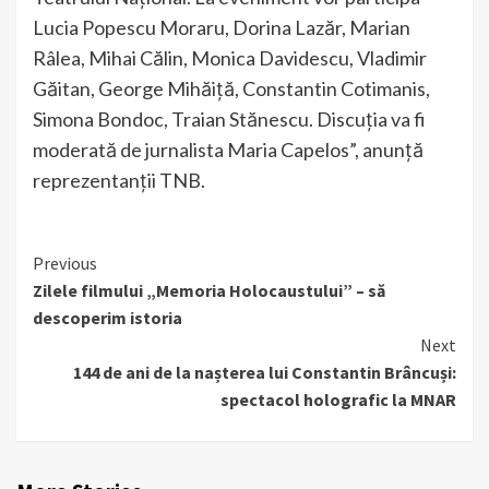
Lucia Popescu Moraru, Dorina Lazăr, Marian
Râlea, Mihai Călin, Monica Davidescu, Vladimir
Găitan, George Mihăiță, Constantin Cotimanis,
Simona Bondoc, Traian Stănescu. Discuția va fi
moderată de jurnalista Maria Capelos”, anunță
reprezentanții TNB.
Continue
Previous
Zilele filmului „Memoria Holocaustului” – să
Reading
descoperim istoria
Next
144 de ani de la nașterea lui Constantin Brâncuși:
spectacol holografic la MNAR