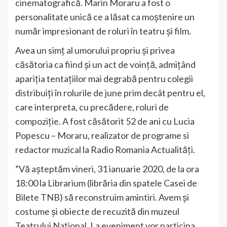
cinematografică. Marin Moraru a fost o
personalitate unică ce a lăsat ca moștenire un
număr impresionant de roluri în teatru și film.
Avea un simț al umorului propriu și privea
căsătoria ca fiind și un act de voință, admițând
apariția tentațiilor mai degrabă pentru colegii
distribuiți în rolurile de june prim decât pentru el,
care interpreta, cu precădere, roluri de
compoziție. A fost căsătorit 52 de ani cu Lucia
Popescu – Moraru, realizator de programe si
redactor muzical la Radio Romania Actualități.
”Vă așteptăm vineri, 31 ianuarie 2020, de la ora
18:00 la Librarium (librăria din spatele Casei de
Bilete TNB) să reconstruim amintiri. Avem și
costume și obiecte de recuzită din muzeul
Teatrului Național. La eveniment vor participa