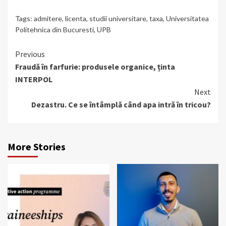
Tags:
admitere
,
licenta
,
studii universitare
,
taxa
,
Universitatea
Politehnica din Bucuresti
,
UPB
Continue
Previous
Fraudă în farfurie: produsele organice, ținta
Reading
INTERPOL
Next
Dezastru. Ce se întâmplă când apa intră în tricou?
More Stories