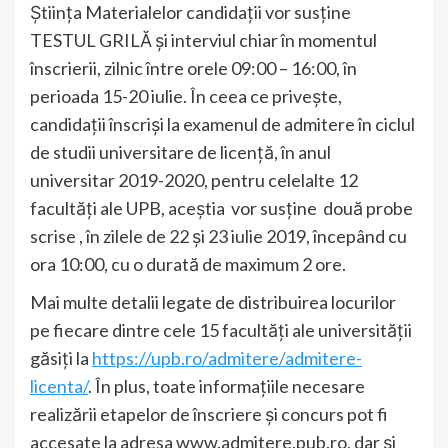
Ştiinţa Materialelor candidaţii vor susţine
TESTUL GRILĂ și interviul chiar în momentul
înscrierii, zilnic între orele 09:00 – 16:00, în
perioada 15-20 iulie. În ceea ce priveşte,
candidaţii înscrişi la examenul de admitere în ciclul
de studii universitare de licenţă, în anul
universitar 2019-2020, pentru celelalte 12
facultăţi ale UPB, aceştia vor susţine două probe
scrise , în zilele de 22 și 23 iulie 2019, începând cu
ora 10:00, cu o durată de maximum 2 ore.
Mai multe detalii legate de distribuirea locurilor
pe fiecare dintre cele 15 facultăți ale universității
găsiți la
https://upb.ro/admitere/admitere-
licenta/
. În plus, toate informațiile necesare
realizării etapelor de înscriere şi concurs pot fi
accesate la adresa www.admitere.pub.ro, dar și