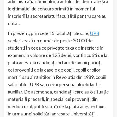
administrația căminului, a actului de identitate și a
legitimației de concurs primită în momentul
înscrierii la secretariatul facultății pentru care au
optat.
În prezent, prin cele 15 facultăţi ale sale,
UPB
şcolarizează un număr de peste 30.000 de
studenţi În ceea ce priveşte taxa de înscriere în
examen, în valoare de 125 de lei, vor fi scutiţi de la
plata acesteia candidaţii orfani de ambii părinţi,
cei proveniţi de la casele de copii, copiii eroilor
martiri sau ai răniţilor în Revoluţia din 1989, copiii
salariaţilor UPB sau cei ai personalului didactic
auxiliar. De asemenea, candidaţii care au o situaţie
materială precară, în special cei proveniţi din
mediul rural, pot fi scutiţi de la plata acestei taxe,
în urma unei solicitări adresate Universităţii.