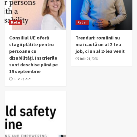
Radar
Radar
Consiliul UE oferă
Trenduri: românii nu
stagii plătite pentru
mai caută un al 2-lea
persoane cu
job, ci un al 2-lea venit
dizabilități. Înscrierile
iulie 24, 2026
sunt deschise până pe
15 septembrie
iulie 29, 2026