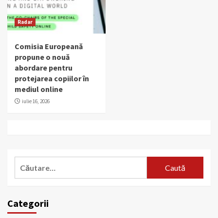
Radar
Comisia Europeană
propune o nouă
abordare pentru
protejarea copiilor în
mediul online
iulie 16, 2026
Caută
după:
Categorii