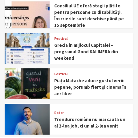
Consiliul UE oferă stagii plătite
pentru persoane cu dizabilități.
Înscrierile sunt deschise până pe
15 septembrie
Festival
Grecia în mijlocul Capitalei –
programul Good KALIMERA din
weekend
Festival
Piața Matache aduce gustul verii:
pepene, porumb fiert și cinema în
aer liber
Radar
Trenduri: românii nu mai caută un
al 2-lea job, ci un al 2-lea venit