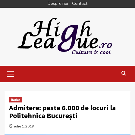
Skip
Despre noi
Contact
to
content
Primary
Menu
Radar
Admitere: peste 6.000 de locuri la
Politehnica București
iulie 1, 2019