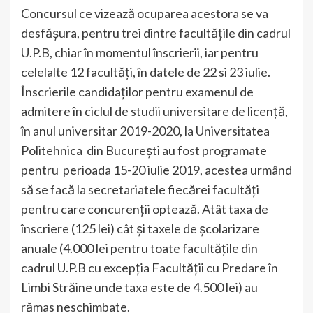
Concursul ce vizează ocuparea acestora se va
desfăşura, pentru trei dintre facultăţile din cadrul
U.P.B, chiar în momentul înscrierii, iar pentru
celelalte 12 facultăți, în datele de 22 si 23 iulie.
Înscrierile candidaților pentru examenul de
admitere în ciclul de studii universitare de licenţă,
în anul universitar 2019-2020, la Universitatea
Politehnica din Bucureşti au fost programate
pentru perioada 15-20 iulie 2019, acestea urmând
să se facă la secretariatele fiecărei facultăți
pentru care concurenţii optează. Atât taxa de
înscriere (125 lei) cât și taxele de școlarizare
anuale (4.000 lei pentru toate facultățile din
cadrul U.P.B cu excepția Facultății cu Predare în
Limbi Străine unde taxa este de 4.500 lei) au
rămas neschimbate.